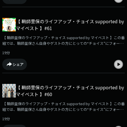
鞘師里保に聞きたいこと、相談…など、大募集中です！メッセージは⁠⁠⁠⁠⁠⁠⁠⁠⁠⁠⁠⁠⁠コチ
ラ⁠⁠⁠⁠⁠⁠⁠⁠⁠⁠⁠⁠⁠から📮☆番組のハッシュタグは【 #りほちょい 】！ Xでのポストもお待
ちしています！・・・★・・・・・★・・・・・★・・・・・★・・・
【 鞘師里保のライフアップ・チョイス supported by
TOKYO FM毎週土曜 午前9時30分～9時55分 放送番組
マイベスト 】#61
HP：⁠⁠⁠⁠⁠⁠⁠⁠⁠⁠⁠⁠⁠⁠⁠⁠⁠⁠⁠https://www.tfm.co.jp/choice/⁠⁠⁠⁠⁠⁠⁠⁠⁠⁠⁠⁠⁠⁠⁠⁠⁠⁠⁠YouTube企画！検証動画を公開
中！⁠⁠⁠⁠⁠⁠⁠⁠⁠⁠⁠⁠⁠⁠⁠⁠⁠⁠⁠https://youtu.be/USfyn_ykGVY?si=zfiDwz3e1wWdwEE4⁠⁠⁠⁠⁠⁠⁠⁠⁠⁠⁠⁠⁠⁠⁠⁠⁠⁠⁠・・・
【 鞘師里保のライフアップ・チョイス supported by マイベスト 】この番
★・・・・・★・・・・・★・・・・・★・・・#鞘師里保 #マイベスト
組では、鞘師里保さん自身やゲストの方にとっての“チョイス”にフォーカ
#TOKYOFM #SUPERDRAGON #スパドラ #飯島颯 #伊藤壮吾
ス。✨✉️リスナーさんからのメッセージをご紹介！ ・「鉄卵」をレコメン
19分
ド！🗣️街ゆく方々にインタビュー！「あなたのキャッチコピーを教え
て！」📩ハマっていてレコメンドしたいこと、あなたの今のキャッチコピ
シェア
ー、番組への感想や、鞘師里保に聞きたいこと、相談…など、大募集中で
す！メッセージは⁠⁠⁠⁠⁠⁠⁠⁠⁠⁠⁠⁠コチラ⁠⁠⁠⁠⁠⁠⁠⁠⁠⁠⁠⁠から📮☆番組のハッシュタグは【 #りほちょい
】！ Xでのポストもお待ちしています！・・・★・・・・・★・・・・・
★・・・・・★・・・ TOKYO FM毎週土曜 午前9時30分～9時55分 放送番
【 鞘師里保のライフアップ・チョイス supported by
組HP：⁠⁠⁠⁠⁠⁠⁠⁠⁠⁠⁠⁠⁠⁠⁠⁠⁠⁠https://www.tfm.co.jp/choice/⁠⁠⁠⁠⁠⁠⁠⁠⁠⁠⁠⁠⁠⁠⁠⁠⁠⁠YouTube企画！検証動画を公開
マイベスト 】#60
中！⁠⁠⁠⁠⁠⁠⁠⁠⁠⁠⁠⁠⁠⁠⁠⁠⁠⁠https://youtu.be/USfyn_ykGVY?si=zfiDwz3e1wWdwEE4⁠⁠⁠⁠⁠⁠⁠⁠⁠⁠⁠⁠⁠⁠⁠⁠⁠⁠・・・
★・・・・・★・・・・・★・・・・・★・・・#鞘師里保 #マイベスト
【 鞘師里保のライフアップ・チョイス supported by マイベスト 】この番
#TOKYOFM
組では、鞘師里保さん自身やゲストの方にとっての“チョイス”にフォーカ
ス。👑今週の引き続き、「OWV」本田康祐さん&中川勝就さんをゲストに
19分
お迎えします！✨✉️リスナーさんからのメッセージをご紹介！ ・御福餅の
抹茶味をレコメンド！皆さまからの和菓子情報お待ちしています！📩ハマ