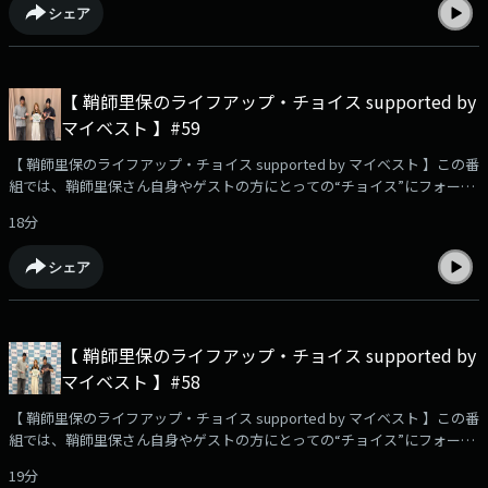
シェア
っていてレコメンドしたいこと、あなたの今のキャッチコピー、番組への
感想や、鞘師里保に聞きたいこと、相談…など、大募集中です！メッセー
ジは⁠⁠⁠⁠⁠⁠⁠⁠⁠⁠⁠コチラ⁠⁠⁠⁠⁠⁠⁠⁠⁠⁠⁠から📮☆番組のハッシュタグは【 #りほちょい 】！ Xでのポス
トもお待ちしています！・・・★・・・・・★・・・・・★・・・・・
【 鞘師里保のライフアップ・チョイス supported by
★・・・ TOKYO FM毎週土曜 午前9時30分～9時55分 放送番組
マイベスト 】#59
HP：⁠⁠⁠⁠⁠⁠⁠⁠⁠⁠⁠⁠⁠⁠⁠⁠⁠https://www.tfm.co.jp/choice/⁠⁠⁠⁠⁠⁠⁠⁠⁠⁠⁠⁠⁠⁠⁠⁠⁠YouTube企画！検証動画を公開
中！⁠⁠⁠⁠⁠⁠⁠⁠⁠⁠⁠⁠⁠⁠⁠⁠⁠https://youtu.be/USfyn_ykGVY?si=zfiDwz3e1wWdwEE4⁠⁠⁠⁠⁠⁠⁠⁠⁠⁠⁠⁠⁠⁠⁠⁠⁠・・・
【 鞘師里保のライフアップ・チョイス supported by マイベスト 】この番
★・・・・・★・・・・・★・・・・・★・・・#鞘師里保 #マイベスト
組では、鞘師里保さん自身やゲストの方にとっての“チョイス”にフォーカ
#TOKYOFM #OWV #本田康祐 #中川勝就
ス。👑今週も、「OWV」本田康祐さん&中川勝就さんをゲストにお迎えし
18分
ます！✨✉️リスナーさんからのメッセージをご紹介！ ・鞘師さんが好きな
動物さんは？📩ハマっていてレコメンドしたいこと、あなたの今のキャッ
シェア
チコピー、番組への感想や、鞘師里保に聞きたいこと、相談…など、大募
集中です！メッセージは⁠⁠⁠⁠⁠⁠⁠⁠⁠⁠コチラ⁠⁠⁠⁠⁠⁠⁠⁠⁠⁠から📮☆番組のハッシュタグは【 #りほち
ょい 】！ Xでのポストもお待ちしています！・・・★・・・・・
★・・・・・★・・・・・★・・・ TOKYO FM毎週土曜 午前9時30分～9
【 鞘師里保のライフアップ・チョイス supported by
時55分 放送番組HP：⁠⁠⁠⁠⁠⁠⁠⁠⁠⁠⁠⁠⁠⁠⁠⁠https://www.tfm.co.jp/choice/⁠⁠⁠⁠⁠⁠⁠⁠⁠⁠⁠⁠⁠⁠⁠⁠YouTube企画！検証動
マイベスト 】#58
画を公開中！⁠⁠⁠⁠⁠⁠⁠⁠⁠⁠⁠⁠⁠⁠⁠⁠https://youtu.be/USfyn_ykGVY?
si=zfiDwz3e1wWdwEE4⁠⁠⁠⁠⁠⁠⁠⁠⁠⁠⁠⁠⁠⁠⁠⁠・・・★・・・・・★・・・・・★・・・・・
【 鞘師里保のライフアップ・チョイス supported by マイベスト 】この番
★・・・#鞘師里保 #マイベスト #TOKYOFM #OWV #本田康祐 #中川勝就
組では、鞘師里保さん自身やゲストの方にとっての“チョイス”にフォーカ
ス。👑引き続き、「OWV」本田康祐さん&中川勝就さんをゲストにをお迎
19分
えします！✨✉️リスナーさんからのメッセージをご紹介！ ・母の日に思い