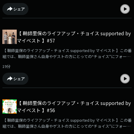
出にこるプレゼンントをしたリスナーさん！鞘師さんの家族とのお話も！
シェア
📩ハマっていてレコメンドしたいこと、あなたの今のキャッチコピー、番
組への感想や、鞘師里保に聞きたいこと、相談…など、大募集中です！メ
ッセージは⁠⁠⁠⁠⁠⁠⁠⁠⁠コチラ⁠⁠⁠⁠⁠⁠⁠⁠⁠から📮☆番組のハッシュタグは【 #りほちょい 】！ Xで
のポストもお待ちしています！・・・★・・・・・★・・・・・
【 鞘師里保のライフアップ・チョイス supported by
★・・・・・★・・・ TOKYO FM毎週土曜 午前9時30分～9時55分 放送番
マイベスト 】#57
組HP：⁠⁠⁠⁠⁠⁠⁠⁠⁠⁠⁠⁠⁠⁠⁠https://www.tfm.co.jp/choice/⁠⁠⁠⁠⁠⁠⁠⁠⁠⁠⁠⁠⁠⁠⁠YouTube企画！検証動画を公開
中！⁠⁠⁠⁠⁠⁠⁠⁠⁠⁠⁠⁠⁠⁠⁠https://youtu.be/USfyn_ykGVY?si=zfiDwz3e1wWdwEE4⁠⁠⁠⁠⁠⁠⁠⁠⁠⁠⁠⁠⁠⁠⁠・・・
【 鞘師里保のライフアップ・チョイス supported by マイベスト 】この番
★・・・・・★・・・・・★・・・・・★・・・#鞘師里保 #マイベスト
組では、鞘師里保さん自身やゲストの方にとっての“チョイス”にフォーカ
#TOKYOFM #OWV #本田康祐 #中川勝就
ス。👑今週から、「OWV」本田康祐さん&中川勝就さんをゲストにをお迎
19分
えします！✨✉️リスナーさんからのメッセージをご紹介！ ・RIHO
SAYASHI 6th Live Tour 2026 -Too much! Session-大阪公演に参加したリス
シェア
ナーさんからの感想を紹介！📩ハマっていてレコメンドしたいこと、あな
たの今のキャッチコピー、番組への感想や、鞘師里保に聞きたいこと、相
談…など、大募集中です！メッセージは⁠⁠⁠⁠⁠⁠⁠⁠コチラ⁠⁠⁠⁠⁠⁠⁠⁠から📮☆番組のハッシュタ
グは【 #りほちょい 】！ Xでのポストもお待ちしています！・・・
【 鞘師里保のライフアップ・チョイス supported by
★・・・・・★・・・・・★・・・・・★・・・ TOKYO FM毎週土曜 午前
マイベスト 】#56
9時30分～9時55分 放送番組HP：⁠⁠⁠⁠⁠⁠⁠⁠⁠⁠⁠⁠⁠⁠https://www.tfm.co.jp/choice/⁠⁠⁠⁠⁠⁠⁠⁠⁠⁠⁠⁠⁠⁠YouTube
企画！検証動画を公開中！⁠⁠⁠⁠⁠⁠⁠⁠⁠⁠⁠⁠⁠⁠https://youtu.be/USfyn_ykGVY?
【 鞘師里保のライフアップ・チョイス supported by マイベスト 】この番
si=zfiDwz3e1wWdwEE4⁠⁠⁠⁠⁠⁠⁠⁠⁠⁠⁠⁠⁠⁠・・・★・・・・・★・・・・・★・・・・・
組では、鞘師里保さん自身やゲストの方にとっての“チョイス”にフォーカ
★・・・#鞘師里保 #マイベスト #TOKYOFM #OWV #本田康祐 #中川勝就
ス。✨✉️リスナーさんからのメッセージをご紹介！ ・鉄フライパンをレコ