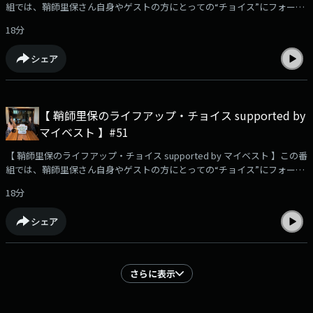
組では、鞘師里保さん自身やゲストの方にとっての“チョイス”にフォーカ
#TOKYOFM #大沢あかね
ス。✨✉️リスナーさんからのメッセージをご紹介！ ・ガチャガチャをレコ
18分
メンド！鞘師さんが夢中になっているガチャガチャは？🗣️街ゆく方々にイ
ンタビュー！「あなたのキャッチコピーを教えて！」📩ハマっていてレコ
シェア
メンドしたいこと、あなたの今のキャッチコピー、番組への感想や、鞘師
里保に聞きたいこと、相談…など、大募集中です！メッセージは⁠⁠⁠⁠⁠⁠⁠⁠コチラ⁠⁠⁠⁠⁠⁠⁠⁠か
ら📮☆番組のハッシュタグは【 #りほちょい 】！ Xでのポストもお待ちし
ています！・・・★・・・・・★・・・・・★・・・・・★・・・
【 鞘師里保のライフアップ・チョイス supported by
TOKYO FM毎週土曜 午前9時30分～9時55分 放送番組
マイベスト 】#51
HP：⁠⁠⁠⁠⁠⁠⁠⁠⁠⁠⁠⁠⁠⁠https://www.tfm.co.jp/choice/⁠⁠⁠⁠⁠⁠⁠⁠⁠⁠⁠⁠⁠⁠YouTube企画！検証動画を公開
中！⁠⁠⁠⁠⁠⁠⁠⁠⁠⁠⁠⁠⁠⁠https://youtu.be/USfyn_ykGVY?si=zfiDwz3e1wWdwEE4⁠⁠⁠⁠⁠⁠⁠⁠⁠⁠⁠⁠⁠⁠・・・
【 鞘師里保のライフアップ・チョイス supported by マイベスト 】この番
★・・・・・★・・・・・★・・・・・★・・・#鞘師里保 #マイベスト
組では、鞘師里保さん自身やゲストの方にとっての“チョイス”にフォーカ
#TOKYOFM
ス。⚡️今週も、佐野ひなこさんをゲストにをお迎えします！✨✉️リスナー
18分
さんからのメッセージをご紹介！ ・卒業シーズン！卒業ソングについてト
ーク！📩ハマっていてレコメンドしたいこと、あなたの今のキャッチコピ
シェア
ー、番組への感想や、鞘師里保に聞きたいこと、相談…など、大募集中で
す！メッセージは⁠⁠⁠⁠⁠⁠⁠コチラ⁠⁠⁠⁠⁠⁠⁠から📮☆番組のハッシュタグは【 #りほちょい
】！ Xでのポストもお待ちしています！・・・★・・・・・★・・・・・
★・・・・・★・・・ TOKYO FM毎週土曜 午前9時30分～9時55分 放送番
さらに表示
組HP：⁠⁠⁠⁠⁠⁠⁠⁠⁠⁠⁠⁠⁠https://www.tfm.co.jp/choice/⁠⁠⁠⁠⁠⁠⁠⁠⁠⁠⁠⁠⁠YouTube企画！検証動画を公開
中！⁠⁠⁠⁠⁠⁠⁠⁠⁠⁠⁠⁠⁠https://youtu.be/USfyn_ykGVY?si=zfiDwz3e1wWdwEE4⁠⁠⁠⁠⁠⁠⁠⁠⁠⁠⁠⁠⁠・・・
★・・・・・★・・・・・★・・・・・★・・・#鞘師里保 #マイベスト