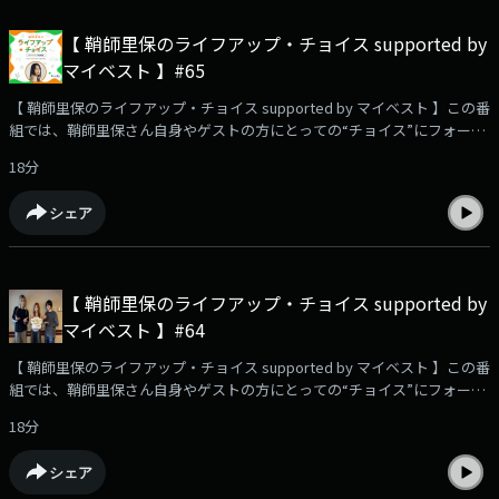
ッシュタグは【 #りほちょい 】！ Xでのポストもお待ちしていま
す！・・・★・・・・・★・・・・・★・・・・・★・・・ TOKYO FM毎
【 鞘師里保のライフアップ・チョイス supported by
週土曜 午前9時30分～9時55分 放送番組
マイベスト 】#65
HP：⁠⁠⁠⁠⁠⁠⁠⁠⁠⁠⁠⁠⁠⁠⁠⁠⁠⁠⁠⁠https://www.tfm.co.jp/choice/⁠⁠⁠⁠⁠⁠⁠⁠⁠⁠⁠⁠⁠⁠⁠⁠⁠⁠⁠⁠YouTube企画！検証動画を公開
中！⁠⁠⁠⁠⁠⁠⁠⁠⁠⁠⁠⁠⁠⁠⁠⁠⁠⁠⁠⁠https://youtu.be/USfyn_ykGVY?si=zfiDwz3e1wWdwEE4⁠⁠⁠⁠⁠⁠⁠⁠⁠⁠⁠⁠⁠⁠⁠⁠⁠⁠⁠⁠・・・
【 鞘師里保のライフアップ・チョイス supported by マイベスト 】この番
★・・・・・★・・・・・★・・・・・★・・・#鞘師里保 #マイベスト
組では、鞘師里保さん自身やゲストの方にとっての“チョイス”にフォーカ
#TOKYOFM #DJKOO
ス。✨✉️お誕生日プレゼントを「マイベスト」でチョイスされたリスナー
18分
さんからのメッセージをご紹介！🗣️街ゆく方々にインタビュー！「ハマレ
コ」を聞いていきました！📩ハマっていてレコメンドしたいこと、あなた
シェア
の今のキャッチコピー、番組への感想や、鞘師里保に聞きたいこと、相
談…など、大募集中です！メッセージは⁠⁠⁠⁠⁠⁠⁠⁠⁠⁠⁠⁠⁠コチラ⁠⁠⁠⁠⁠⁠⁠⁠⁠⁠⁠⁠⁠から📮☆番組のハッシュタ
グは【 #りほちょい 】！ Xでのポストもお待ちしています！・・・
★・・・・・★・・・・・★・・・・・★・・・ TOKYO FM毎週土曜 午前
【 鞘師里保のライフアップ・チョイス supported by
9時30分～9時55分 放送番組HP：⁠⁠⁠⁠⁠⁠⁠⁠⁠⁠⁠⁠⁠⁠⁠⁠⁠⁠⁠https://www.tfm.co.jp/choice/⁠⁠⁠⁠⁠⁠⁠⁠⁠⁠⁠⁠⁠⁠⁠⁠⁠⁠⁠YouTube
マイベスト 】#64
企画！検証動画を公開中！⁠⁠⁠⁠⁠⁠⁠⁠⁠⁠⁠⁠⁠⁠⁠⁠⁠⁠⁠https://youtu.be/USfyn_ykGVY?
si=zfiDwz3e1wWdwEE4⁠⁠⁠⁠⁠⁠⁠⁠⁠⁠⁠⁠⁠⁠⁠⁠⁠⁠⁠・・・★・・・・・★・・・・・★・・・・・
【 鞘師里保のライフアップ・チョイス supported by マイベスト 】この番
★・・・#鞘師里保 #マイベスト #TOKYOFM
組では、鞘師里保さん自身やゲストの方にとっての“チョイス”にフォーカ
ス。🐉引き続き、「SUPER★DRAGON」飯島颯さん＆伊藤壮吾さんをお迎
18分
えします！✨✉️リスナーさんからのメッセージをご紹介！・旅の必需品
は？📩ハマっていてレコメンドしたいこと、あなたの今のキャッチコピ
シェア
ー、番組への感想や、鞘師里保に聞きたいこと、相談…など、大募集中で