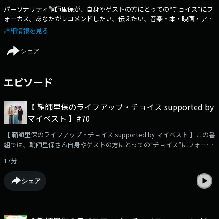
パーソナリティ鞘師里保が、自身やゲストの方にとっての“チョイス”にフ
ォーカス。あなたがレコメンドしたい、伝えたい、音楽・本・映画・アプ
リ・キャラ・期間限定の食べ物などなど…を教えてください。このほか、
詳細情報を見る
番組への感想や、鞘師里保に聞きたいこと、相談…など、メッセージを大
募集中です。
シェア
エピソード
【 鞘師里保のライフアップ・チョイス supported by
マイベスト 】#70
【 鞘師里保のライフアップ・チョイス supported by マイベスト 】この番
組では、鞘師里保さん自身やゲストの方にとっての“チョイス”にフォーカ
ス。今週から、ゲストに「Juice=Juice」段原瑠々さん、松永里愛さん を
17分
お迎えします！✨✉️リスナーさんからのメッセージをご紹介！・生メロン
のスイーツをレコメンド！📩ハマっていてレコメンドしたいこと、あなた
シェア
の今のキャッチコピー、番組への感想や、鞘師里保に聞きたいこと、相
談…など、大募集中です！メッセージは⁠⁠⁠⁠⁠⁠⁠⁠⁠⁠⁠⁠⁠⁠⁠⁠⁠⁠コチラ⁠⁠⁠⁠⁠⁠⁠⁠⁠⁠⁠⁠⁠⁠⁠⁠⁠⁠から📮☆番組のハッシュタ
グは【 #りほちょい 】！ Xでのポストもお待ちしています！・・・
★・・・・・★・・・・・★・・・・・★・・・ TOKYO FM毎週土曜 午前