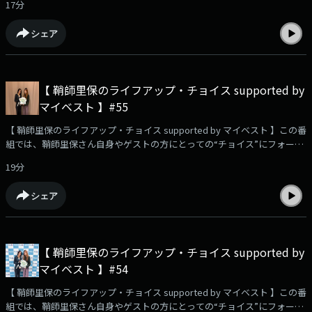
17分
メンド！🗣️街ゆく方々にインタビュー！「ハマレコ」を聞いていきまし
た！📩ハマっていてレコメンドしたいこと、あなたの今のキャッチコピ
シェア
ー、番組への感想や、鞘師里保に聞きたいこと、相談…など、大募集中で
す！メッセージは⁠⁠⁠⁠⁠⁠⁠⁠コチラ⁠⁠⁠⁠⁠⁠⁠⁠から📮☆番組のハッシュタグは【 #りほちょい
】！ Xでのポストもお待ちしています！・・・★・・・・・★・・・・・
★・・・・・★・・・ TOKYO FM毎週土曜 午前9時30分～9時55分 放送番
【 鞘師里保のライフアップ・チョイス supported by
組HP：⁠⁠⁠⁠⁠⁠⁠⁠⁠⁠⁠⁠⁠⁠https://www.tfm.co.jp/choice/⁠⁠⁠⁠⁠⁠⁠⁠⁠⁠⁠⁠⁠⁠YouTube企画！検証動画を公開
マイベスト 】#55
中！⁠⁠⁠⁠⁠⁠⁠⁠⁠⁠⁠⁠⁠⁠https://youtu.be/USfyn_ykGVY?si=zfiDwz3e1wWdwEE4⁠⁠⁠⁠⁠⁠⁠⁠⁠⁠⁠⁠⁠⁠・・・
★・・・・・★・・・・・★・・・・・★・・・#鞘師里保 #マイベスト
【 鞘師里保のライフアップ・チョイス supported by マイベスト 】この番
#TOKYOFM
組では、鞘師里保さん自身やゲストの方にとっての“チョイス”にフォーカ
ス。🫧引き続き、大沢あかねさんをゲストにをお迎えします！✨✉️リスナ
19分
ーさんからのメッセージをご紹介！ ・NHK高校講座のお話！・わらび餅を
レコメンド！📩ハマっていてレコメンドしたいこと、あなたの今のキャッ
シェア
チコピー、番組への感想や、鞘師里保に聞きたいこと、相談…など、大募
集中です！メッセージは⁠⁠⁠⁠⁠⁠⁠コチラ⁠⁠⁠⁠⁠⁠⁠から📮☆番組のハッシュタグは【 #りほち
ょい 】！ Xでのポストもお待ちしています！・・・★・・・・・
★・・・・・★・・・・・★・・・ TOKYO FM毎週土曜 午前9時30分～9
【 鞘師里保のライフアップ・チョイス supported by
時55分 放送番組HP：⁠⁠⁠⁠⁠⁠⁠⁠⁠⁠⁠⁠⁠https://www.tfm.co.jp/choice/⁠⁠⁠⁠⁠⁠⁠⁠⁠⁠⁠⁠⁠YouTube企画！検証動
マイベスト 】#54
画を公開中！⁠⁠⁠⁠⁠⁠⁠⁠⁠⁠⁠⁠⁠https://youtu.be/USfyn_ykGVY?
si=zfiDwz3e1wWdwEE4⁠⁠⁠⁠⁠⁠⁠⁠⁠⁠⁠⁠⁠・・・★・・・・・★・・・・・★・・・・・
【 鞘師里保のライフアップ・チョイス supported by マイベスト 】この番
★・・・#鞘師里保 #マイベスト #TOKYOFM #大沢あかね
組では、鞘師里保さん自身やゲストの方にとっての“チョイス”にフォーカ