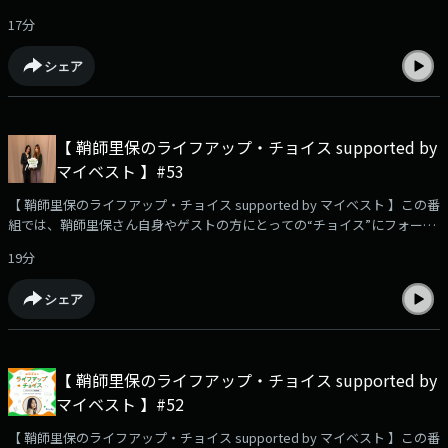
ス。🫧今週も、大沢あかねさんをゲストにをお迎えします！✨✉️リスナー
17分
さんからのメッセージをご紹介！ ・ナイトキャップをレコメンド！📩ハマ
っていてレコメンドしたいこと、あなたの今のキャッチコピー、番組への
シェア
感想や、鞘師里保に聞きたいこと、相談…など、大募集中です！メッセー
ジは⁠⁠⁠⁠⁠⁠コチラ⁠⁠⁠⁠⁠⁠から📮☆番組のハッシュタグは【 #りほちょい 】！ Xでのポス
トもお待ちしています！・・・★・・・・・★・・・・・★・・・・・
★・・・ TOKYO FM毎週土曜 午前9時30分～9時55分 放送番組
【 鞘師里保のライフアップ・チョイス supported by
HP：⁠⁠⁠⁠⁠⁠⁠⁠⁠⁠⁠⁠https://www.tfm.co.jp/choice/⁠⁠⁠⁠⁠⁠⁠⁠⁠⁠⁠⁠ YouTube企画！検証動画を公開
マイベスト 】#53
中！⁠⁠⁠⁠⁠⁠⁠⁠⁠⁠⁠⁠https://youtu.be/USfyn_ykGVY?si=zfiDwz3e1wWdwEE4⁠⁠⁠⁠⁠⁠⁠⁠⁠⁠⁠⁠・・・
★・・・・・★・・・・・★・・・・・★・・・#鞘師里保 #マイベスト
【 鞘師里保のライフアップ・チョイス supported by マイベスト 】この番
#TOKYOFM #大沢あかね
組では、鞘師里保さん自身やゲストの方にとっての“チョイス”にフォーカ
ス。🫧今週から、大沢あかねさんをゲストにをお迎えします！✨✉️リスナ
19分
ーさんからのメッセージをご紹介！ ・「RIHO SAYASHI 6th Live Tour 2026
Too much!Session」岡山公演と広島公演の感想をご紹介！📩ハマってい
シェア
てレコメンドしたいこと、あなたの今のキャッチコピー、番組への感想
や、鞘師里保に聞きたいこと、相談…など、大募集中です！メッセージ
は⁠⁠⁠⁠⁠コチラ⁠⁠⁠⁠⁠から📮☆番組のハッシュタグは【 #りほちょい 】！ Xでのポスト
もお待ちしています！・・・★・・・・・★・・・・・★・・・・・
【 鞘師里保のライフアップ・チョイス supported by
★・・・ TOKYO FM毎週土曜 午前9時30分～9時55分 放送番組
マイベスト 】#52
HP：⁠⁠⁠⁠⁠⁠⁠⁠⁠⁠⁠https://www.tfm.co.jp/choice/⁠⁠⁠⁠⁠⁠⁠⁠⁠⁠⁠ YouTube企画！検証動画を公開
中！⁠⁠⁠⁠⁠⁠⁠⁠⁠⁠⁠https://youtu.be/USfyn_ykGVY?si=zfiDwz3e1wWdwEE4⁠⁠⁠⁠⁠⁠⁠⁠⁠⁠⁠・・・
【 鞘師里保のライフアップ・チョイス supported by マイベスト 】この番
★・・・・・★・・・・・★・・・・・★・・・#鞘師里保 #マイベスト