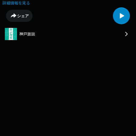
の市をどうみているのかぶっちゃけます！お相手は、北区出身代表 落語
詳細情報を見る
家・桂天吾と旧生田区生まれ、生粋の神戸っ子である佐々木でお送りしま
す！神戸/神戸近郊/明石市/稲美町/三木市/三田市/宝塚市/西宮市/芦屋市/
シェア
それぞれの市のイメージとは？/明石は免許更新/三木市はゴルフ場！/稲美
町は最近ハイカラ/西宮って最近強くない？/住みたい街ランキング/神戸あ
るある/各区の交通事情●出演・桂天吾神戸市北区鈴蘭台出身。関西学院
神戸放談
大学卒業後、令和元年に桂南天に弟子入り。現在は大阪に住まいを移す
も、神戸愛あふれる日々精進中の若手落語家。・佐々木孝昌神戸市中央区
出身。サブカル郷土史家・ラジオディレクター。兵庫県古書組合員。約50
年間、神戸市中央区以外に住んだことのない神戸っこ。●X（Twitter）
https://x.com/kobe_houdan●番組ウェブサイト
https://podcast.jocr.jp/podcast/55f2887e-fd80-11ef-a38d-
2bcc55e8793b/【スタッフ】ディレクター：森下遥（オフィス四ツ目屋）
構成：佐々木孝昌（オフィス四ツ目屋）プロデューサー：安田晴彦（ラジ
オ関西）