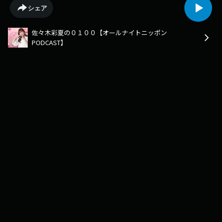
い！＜radiko:佐々木彩夏の０１００＞〜〜番組公式
シェア
SNS▽https://x.com/sasakiayaka0100Xでの感想は、#佐々木彩夏ANNP を
つけて投稿してください！メールも大募集中
佐々木彩夏の０１００【オールナイトニッポン
▽ayaka@allnightnippon.com【レギュラーメールコーナー】「恋愛先
PODCAST】
生」恋愛の“答え”を知りたい生徒たちから「実際の体験に基づく、恋愛に
関する疑問・質問」を募集します！（例）「デートで女子が怒っちゃった
んですけど先生、ぼくの取った行動を採点してください」「いまこんな恋
愛の二択に迷ってます。先生、どっちが正解ですか？」・・・など数々の
女友達の恋愛談を浴びるほど聴いてきた先生が、先生なりの「回答」を差
し上げます！＊件名は「恋愛先生」でお願いします〜〜〜〜「ロールキャ
ベツとケチャップ」「ロールキャベツにケチャップをかけて食べる」と言
ったらスタジオで少数派だった佐々木さん。ごはんつぶのみんなの「これ
って私だけ？」と思う食事の変わった食べ方を教えてください！＊件名は
「ロールキャベツとケチャップ」でお願いします〜〜〜〜「カッパドキ
ア」積極的に旅行に出かけよう！という目標を立てている佐々木彩夏。あ
なたが生涯で一度は訪れてみたいスポット、土地、国とその理由を併せて
送ってください。佐々木彩夏の「行きたいとこリスト」が更新されるかも
しれません。（書き方）1：行きたいとこ2：理由＊件名は「カッパドキ
ア」でお願いします〜〜〜〜「オトコってしょうが焼き好きじゃね？」
佐々木さんが譲らない主張「オトコって生姜焼き好きじゃね？」の言い方
であなた独自の『主張』『仮説』『決めつけ』を説明とともに送ってくだ
さい。（例）「串カツ田中の店内、明るくね？」・・・居酒屋史上一番明
るい！！ちょっと恥ずかしいもん！「居酒屋のラストオーダーで「釜め