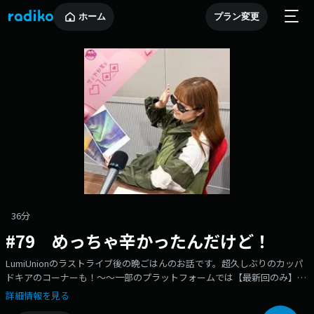
ホーム
プラン変更
36分
#79 めっちゃ辛かったんだけど！
LumiUnionのラストライブ後の晩ごはんのお話です。超久しぶりのカッパ
ドキアのコーナーも！〜〜一部のプラットフォームでは【最新回のみ】の
配信となります。radikoでは過去回も含めた全エピソードをお聴きいただ
詳細情報を見る
けます。radikoアプリを是非ダウンロードして過去回もお楽しみくださ