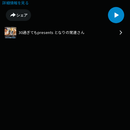
ら！？」SBSラジオ 30過ぎてもPresents 「となりの常連さん」
詳細情報を見る
@30sugitemo★となりの常連さんオリジナルグッズをネット販売してま
す。★https://sbs-sv.stores.jp/番組へのメッセージもお待ちしています。
シェア
mail:30@digisbs.comX:#30過ぎても
30過ぎてもpresents となりの常連さん