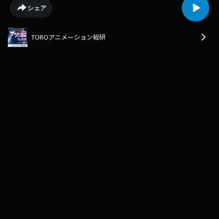
----番組公式Xは⁠⁠⁠⁠⁠⁠⁠⁠⁠⁠⁠⁠⁠⁠⁠⁠⁠⁠⁠⁠⁠⁠⁠こちら⁠⁠⁠⁠⁠⁠⁠⁠⁠⁠⁠⁠⁠⁠⁠⁠⁠⁠⁠⁠⁠⁠⁠！------------------------------------「藤津亮太のアニ
シェア
メラボ」は英語版でも配信中！⁠⁠⁠⁠⁠⁠⁠⁠⁠⁠Anime Lab - Nonstop Talking about
Japanese Animation⁠⁠⁠⁠⁠⁠⁠⁠⁠⁠(Please note that since this is AI-translated, there
may be some differencesfrom the original.)
TOROアニメーション総研