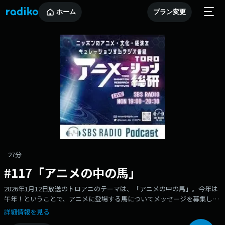
ホーム
プラン変更
27分
#117「アニメの中の馬」
2026年1月12日放送のトロアニのテーマは、「アニメの中の馬」。今年は
午年！ということで、アニメに登場する馬についてメッセージを募集しま
した。※『ウマ娘』は対象外としています。アニメ評論家・藤津亮太さん
詳細情報を見る
のコーナーは、「アニメと馬」についてです。--------------------------------