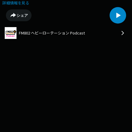
今後の展望についてトークしていきます！【ヘビーローテーションと
詳細情報を見る
は？】FM802がその月毎に自信を持ってリスナーのあなたに届けたい「ア
ーティスト・楽曲＝FM802ヘビーローテーション（ヘビロ）」FM802が日
シェア
本で初めて取り組んだシステムです。毎月推薦する曲を邦楽・洋楽、１曲
ずつ選び積極オンエアすることでアーティストや楽曲とリスナーとの接点
を増やしブレイクやヒットのきっかけを作ってきました。ーーーーーーー
FM802 ヘビーローテーション Podcast
ーー今回は2024年5月のFM802邦楽ヘビーローテーションアーティスト、
Bye-Bye-Handの方程式がメンバー全員登場！Vol.4のトークテーマ
は・・・『控えめに神様にお願いするとしたら』謙虚な姿勢で、神様お願
い！