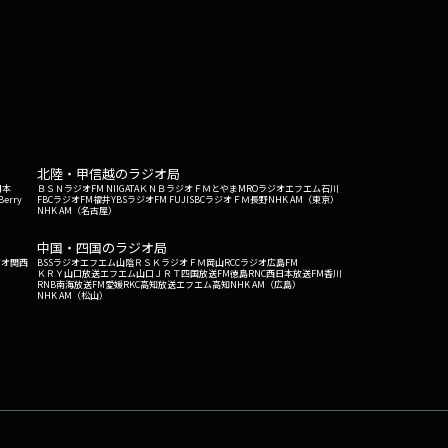
北陸・甲信越のラジオ局
日本
ＢＳＮラジオ
FM NIIGATA
ＫＮＢラジオ
ＦＭとやま
MROラジオ
エフエム石川
Berry
FBCラジオ
FM福井
YBSラジオ
FM FUJI
SBCラジオ
ＦＭ長野
NHK AM（東京）
NHK AM（名古屋）
中国・四国のラジオ局
ジオ関西
BSSラジオ
エフエム山陰
ＲＳＫラジオ
ＦＭ岡山
RCCラジオ
広島FM
ＫＲＹ山口放送
エフエム山口
ＪＲＴ四国放送
FM徳島
RNC西日本放送
FM香川
RNB南海放送
FM愛媛
RKC高知放送
エフエム高知
NHK AM（広島）
NHK AM（松山）