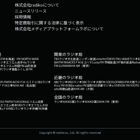
株式会社radikoについて
ニュースリリース
採用情報
特定商取引に関する法律に基づく表示
株式会社メディアプラットフォームラボについて
局
関東のラジオ局
G'（FM北海道）
FM NORTH WAVE
TBSラジオ
文化放送
ニッポン放送
interfm
TOKYO FM
J-WAVE
ラジオ
ラジオ
エフエム岩手
tbcラジオ
BAYFM78
NACK5
ＦＭヨコハマ
LuckyFM 茨城放送
CRT栃木放送
Radio
ジオ
エフエム秋田
YBC山形放送
FM GUNMA
NHK AM（東京）
RFCラジオ福島
ふくしまFM
）
近畿のラジオ局
IP-FM
FM AICHI
ＦＭ ＧＩＦＵ
SBSラジオ
ABCラジオ
MBSラジオ
OBCラジオ大阪
FM COCOLO
FM802
FM大阪
ラ
 ＦＭ三重
NHK AM（名古屋）
Kiss FM KOBE
e-radio FM滋賀
KBS京都ラジオ
α-STATION FM KYOTO
wbs和歌山放送
NHK AM（大阪）
全国のラジオ局
OSS FM
FM FUKUOKA
エフエム佐賀
ラジオNIKKEI第1
ラジオNIKKEI第2
NHK FM（東京）
Kエフエム熊本
OBSラジオ
エフエム大分
オ
μＦＭ
RBCiラジオ
ラジオ沖縄
FM沖縄
Copyright © radiko co., Ltd. All rights reserved