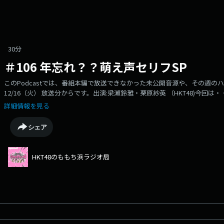
30分
＃106 年忘れ？？萌え声セリフSP
このPodcastでは、番組本編で放送できなかった未公開音源や、その週
12/16（火） 放送分からです。出演:梁瀬鈴雅・栗原紗英 （HKT48)今
①「年忘れ萌え声セリフSP」●番組②「HKT48 14周年 祝いまSHOW～さえち
詳細情報を見る
ラジオ局」本放送もお楽しみください。毎週火曜23:30～RKBラジオで超絶
シェア
HKT48のももち浜ラジオ局