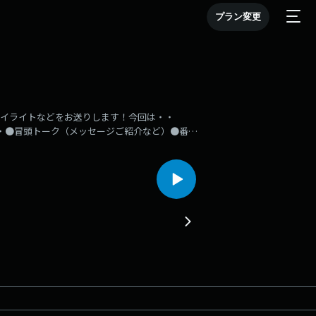
プラン変更
のハイライトなどをお送りします！今回は・・
回は・・●冒頭トーク（メッセージご紹介など）●番組
ゃんver」ラジオ・radikoで「HKT48のももち浜
OA中！！