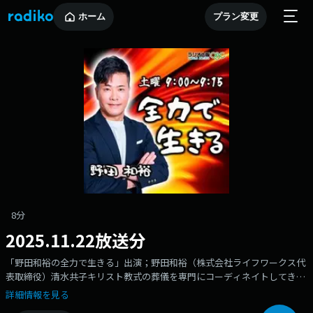
ホーム
プラン変更
8分
2025.11.22放送分
「野田和裕の全力で生きる」出演；野田和裕（株式会社ライフワークス代
表取締役）清水共子キリスト教式の葬儀を専門にコーディネイトしてきた
野田和裕が、超・高齢化社会のなかで「生と死とは？」「終活とは？」
詳細情報を見る
「自分らしい葬儀とは？」を世に問います。「死」をただ恐れるものでは