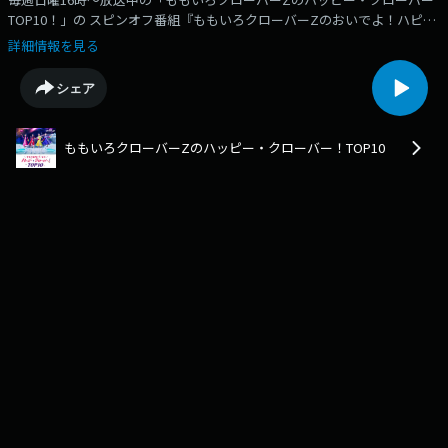
TOP10！」の スピンオフ番組『ももいろクローバーZのおいでよ！ハピク
ロ休憩室』✨毎回、ももクロがリスナーの皆さんからのメッセージをもと
詳細情報を見る
にお話ししていく、ハッピーゆるふわコンテンツです♪今月のトークテー
マは「夏」！🏖️🍉そして9月は「食べ物・飲み物」！今回は、埼玉県のラ
シェア
ジオネーム「ナナ人目のれに推し」さんからいただいた、「夏の終わりを
感じる時ってどんな時？」というメッセージをもとに、わいわいトークし
ています♪メッセージもお待ちしています✉️
ももいろクローバーZのハッピー・クローバー！TOP10