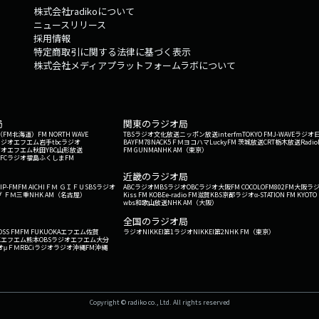
株式会社radikoについて
ニュースリリース
採用情報
特定商取引に関する法律に基づく表示
株式会社メディアプラットフォームラボについて
局
関東のラジオ局
G'（FM北海道）
FM NORTH WAVE
TBSラジオ
文化放送
ニッポン放送
interfm
TOKYO FM
J-WAVE
ラジオ
ラジオ
エフエム岩手
tbcラジオ
BAYFM78
NACK5
ＦＭヨコハマ
LuckyFM 茨城放送
CRT栃木放送
Radio
ジオ
エフエム秋田
YBC山形放送
FM GUNMA
NHK AM（東京）
RFCラジオ福島
ふくしまFM
）
近畿のラジオ局
IP-FM
FM AICHI
ＦＭ ＧＩＦＵ
SBSラジオ
ABCラジオ
MBSラジオ
OBCラジオ大阪
FM COCOLO
FM802
FM大阪
ラ
 ＦＭ三重
NHK AM（名古屋）
Kiss FM KOBE
e-radio FM滋賀
KBS京都ラジオ
α-STATION FM KYOTO
wbs和歌山放送
NHK AM（大阪）
全国のラジオ局
OSS FM
FM FUKUOKA
エフエム佐賀
ラジオNIKKEI第1
ラジオNIKKEI第2
NHK FM（東京）
Kエフエム熊本
OBSラジオ
エフエム大分
オ
μＦＭ
RBCiラジオ
ラジオ沖縄
FM沖縄
Copyright © radiko co., Ltd. All rights reserved