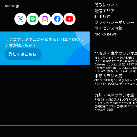
聴取について
radiko.jp
配信エリア
利用規約
プライバシーポリシー
ライセンス情報
radiko news
ラジコプレミアムに登録すると日本全国のラ
ジオが聴き放題！
北海道・東北のラジオ
詳しくはこちら
ＨＢＣラジオ
ＳＴＶラジオ
AIR-
ＲＡＢ青森放送
エフエム青森
IBC
Date fm（エフエム仙台）
ABSラ
Rhythm Station エフエム山形
NHK AM（札幌）
NHK AM（仙台
中部のラジオ局
CBCラジオ
東海ラジオ
ぎふチャン
Z
K-MIX SHIZUOKA
レディオキューブ
九州・沖縄のラジオ局
RKBラジオ
KBCラジオ
LOVE FM
CR
NBCラジオ
FM長崎
RKKラジオ
FM
宮崎放送
エフエム宮崎
ＭＢＣラジ
NHK AM（福岡）