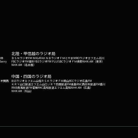
北陸・甲信越のラジオ局
日本
ＢＳＮラジオ
FM NIIGATA
ＫＮＢラジオ
ＦＭとやま
MROラジオ
エフエム石川
Berry
FBCラジオ
FM福井
YBSラジオ
FM FUJI
SBCラジオ
ＦＭ長野
NHK AM（東京）
NHK AM（名古屋）
中国・四国のラジオ局
ジオ関西
BSSラジオ
エフエム山陰
ＲＳＫラジオ
ＦＭ岡山
RCCラジオ
広島FM
ＫＲＹ山口放送
エフエム山口
ＪＲＴ四国放送
FM徳島
RNC西日本放送
FM香川
RNB南海放送
FM愛媛
RKC高知放送
エフエム高知
NHK AM（広島）
NHK AM（松山）