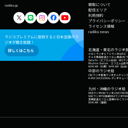
聴取について
radiko.jp
配信エリア
利用規約
プライバシーポリシー
ライセンス情報
radiko news
ラジコプレミアムに登録すると日本全国のラ
ジオが聴き放題！
北海道・東北のラジオ
詳しくはこちら
ＨＢＣラジオ
ＳＴＶラジオ
AIR-
ＲＡＢ青森放送
エフエム青森
IBC
Date fm（エフエム仙台）
ABSラ
Rhythm Station エフエム山形
NHK AM（札幌）
NHK AM（仙台
中部のラジオ局
CBCラジオ
東海ラジオ
ぎふチャン
Z
K-MIX SHIZUOKA
レディオキューブ
九州・沖縄のラジオ局
RKBラジオ
KBCラジオ
LOVE FM
CR
NBCラジオ
FM長崎
RKKラジオ
FM
宮崎放送
エフエム宮崎
ＭＢＣラジ
NHK AM（福岡）