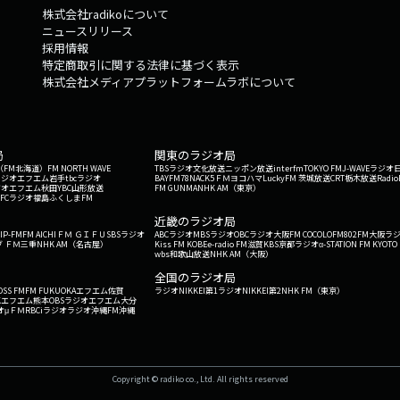
株式会社radikoについて
ニュースリリース
採用情報
特定商取引に関する法律に基づく表示
株式会社メディアプラットフォームラボについて
局
関東のラジオ局
G'（FM北海道）
FM NORTH WAVE
TBSラジオ
文化放送
ニッポン放送
interfm
TOKYO FM
J-WAVE
ラジオ
ラジオ
エフエム岩手
tbcラジオ
BAYFM78
NACK5
ＦＭヨコハマ
LuckyFM 茨城放送
CRT栃木放送
Radio
ジオ
エフエム秋田
YBC山形放送
FM GUNMA
NHK AM（東京）
RFCラジオ福島
ふくしまFM
）
近畿のラジオ局
IP-FM
FM AICHI
ＦＭ ＧＩＦＵ
SBSラジオ
ABCラジオ
MBSラジオ
OBCラジオ大阪
FM COCOLO
FM802
FM大阪
ラ
 ＦＭ三重
NHK AM（名古屋）
Kiss FM KOBE
e-radio FM滋賀
KBS京都ラジオ
α-STATION FM KYOTO
wbs和歌山放送
NHK AM（大阪）
全国のラジオ局
OSS FM
FM FUKUOKA
エフエム佐賀
ラジオNIKKEI第1
ラジオNIKKEI第2
NHK FM（東京）
Kエフエム熊本
OBSラジオ
エフエム大分
オ
μＦＭ
RBCiラジオ
ラジオ沖縄
FM沖縄
Copyright © radiko co., Ltd. All rights reserved