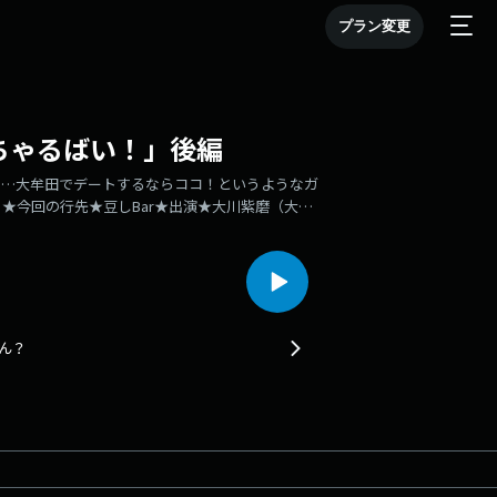
プラン変更
ちゃるばい！」後編
2月…大牟田でデートするならココ！というようなガ
★今回の行先★豆しBar★出演★大川紫磨（大牟
ィレクター）井上桃子（佐賀LOVE／サガちゃん／リ
かん？