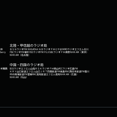
北陸・甲信越のラジオ局
日本
ＢＳＮラジオ
FM NIIGATA
ＫＮＢラジオ
ＦＭとやま
MROラジオ
エフエム石川
Berry
FBCラジオ
FM福井
YBSラジオ
FM FUJI
SBCラジオ
ＦＭ長野
NHK AM（東京）
NHK AM（名古屋）
中国・四国のラジオ局
ジオ関西
BSSラジオ
エフエム山陰
ＲＳＫラジオ
ＦＭ岡山
RCCラジオ
広島FM
ＫＲＹ山口放送
エフエム山口
ＪＲＴ四国放送
FM徳島
RNC西日本放送
FM香川
RNB南海放送
FM愛媛
RKC高知放送
エフエム高知
NHK AM（広島）
NHK AM（松山）