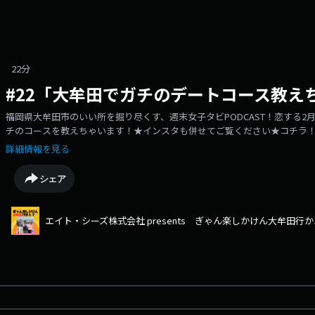
22分
#22「大牟田でガチのデートコース教え
福岡県大牟田市のいい所を掘り尽くす、週末女子タビPODCAST！恋する
チのコースを教えちゃいます！★インスタも併せてご覧ください★コチラ！
田LOVE／ぎゃんさん／リポーター）新原菜摘（飯塚LOVE／パイセン／デ
詳細情報を見る
ポーター）「＃ぎゃんたの」で情報お待ちしてマス。
シェア
エイト・シーズ株式会社 presents ぎゃん楽しかけん大牟田行