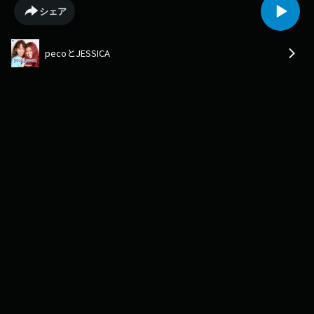
人でも200%楽しめる/もう乗りたい/忘れられない感覚/あなたを誇りに思
シェア
います/まず挑戦した事が素晴らしい/逃げようとしてた/全部やん/また号
泣/泣いたで泣いたで泣いたで泣いた/生歌なんですよ！/言葉の壁を越えて
きますSpotify、ApplePodcast、AmazonMusicなどで番組フォローを！出
pecoとJESSICA
演者：peco（タレント、ブランドプロデューサー）、JESSICA（ダンサ
ー、クリエイター）番組SNS：
https://www.instagram.com/pecotojessica/Learn more about your ad
choices. Visit podcastchoices.com/adchoices