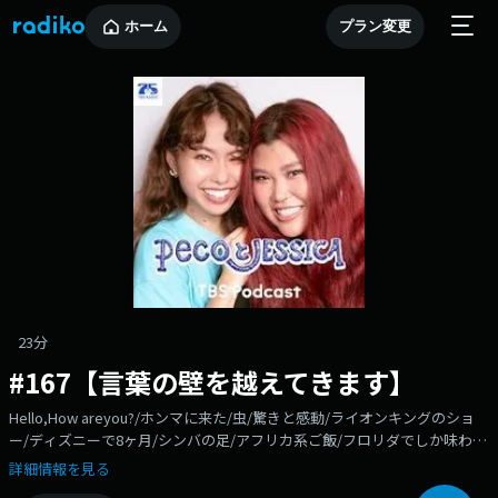
ホーム
プラン変更
23分
#167【言葉の壁を越えてきます】
Hello,How areyou?/ホンマに来た/虫/驚きと感動/ライオンキングのショ
ー/ディズニーで8ヶ月/シンバの足/アフリカ系ご飯/フロリダでしか味わえ
ない/キリマンジャロサファリ！/これこそアニマルキングダムしかない/
詳細情報を見る
「ウチ、アバターやん！」/あれで日本まで帰りたい/アバターを知らない