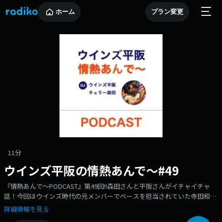
ホーム
プラン変更
11分
ウインズ平阪の情熱あんで～#49
『情熱あんで～PODCAST』第49回!!森田さんと平阪さんがイチャイチャ
話！今回はウインズ時代の元メンバーでベースを担当されていた寺田和男
さんも入って、3人でトークしてます。まあ、聴いてあげてください。
詳細情報を見る