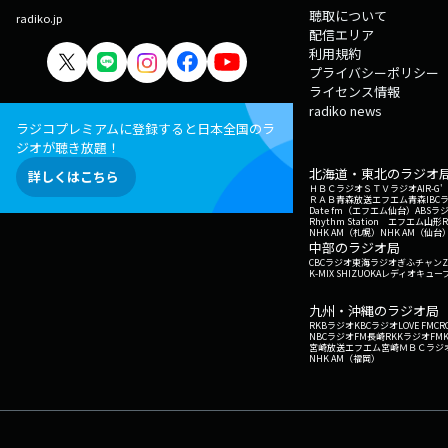
聴取について
radiko.jp
配信エリア
利用規約
プライバシーポリシー
ライセンス情報
radiko news
ラジコプレミアムに登録すると日本全国のラ
ジオが聴き放題！
北海道・東北のラジオ
詳しくはこちら
ＨＢＣラジオ
ＳＴＶラジオ
AIR-
ＲＡＢ青森放送
エフエム青森
IBC
Date fm（エフエム仙台）
ABSラ
Rhythm Station エフエム山形
NHK AM（札幌）
NHK AM（仙台
中部のラジオ局
CBCラジオ
東海ラジオ
ぎふチャン
Z
K-MIX SHIZUOKA
レディオキューブ
九州・沖縄のラジオ局
RKBラジオ
KBCラジオ
LOVE FM
CR
NBCラジオ
FM長崎
RKKラジオ
FM
宮崎放送
エフエム宮崎
ＭＢＣラジ
NHK AM（福岡）