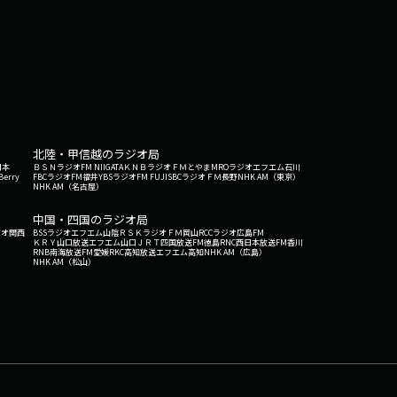
北陸・甲信越のラジオ局
日本
ＢＳＮラジオ
FM NIIGATA
ＫＮＢラジオ
ＦＭとやま
MROラジオ
エフエム石川
Berry
FBCラジオ
FM福井
YBSラジオ
FM FUJI
SBCラジオ
ＦＭ長野
NHK AM（東京）
NHK AM（名古屋）
中国・四国のラジオ局
ジオ関西
BSSラジオ
エフエム山陰
ＲＳＫラジオ
ＦＭ岡山
RCCラジオ
広島FM
ＫＲＹ山口放送
エフエム山口
ＪＲＴ四国放送
FM徳島
RNC西日本放送
FM香川
RNB南海放送
FM愛媛
RKC高知放送
エフエム高知
NHK AM（広島）
NHK AM（松山）