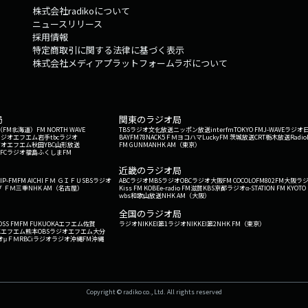
株式会社radikoについて
ニュースリリース
採用情報
特定商取引に関する法律に基づく表示
株式会社メディアプラットフォームラボについて
局
関東のラジオ局
G'（FM北海道）
FM NORTH WAVE
TBSラジオ
文化放送
ニッポン放送
interfm
TOKYO FM
J-WAVE
ラジオ
ラジオ
エフエム岩手
tbcラジオ
BAYFM78
NACK5
ＦＭヨコハマ
LuckyFM 茨城放送
CRT栃木放送
Radio
ジオ
エフエム秋田
YBC山形放送
FM GUNMA
NHK AM（東京）
RFCラジオ福島
ふくしまFM
）
近畿のラジオ局
IP-FM
FM AICHI
ＦＭ ＧＩＦＵ
SBSラジオ
ABCラジオ
MBSラジオ
OBCラジオ大阪
FM COCOLO
FM802
FM大阪
ラ
 ＦＭ三重
NHK AM（名古屋）
Kiss FM KOBE
e-radio FM滋賀
KBS京都ラジオ
α-STATION FM KYOTO
wbs和歌山放送
NHK AM（大阪）
全国のラジオ局
OSS FM
FM FUKUOKA
エフエム佐賀
ラジオNIKKEI第1
ラジオNIKKEI第2
NHK FM（東京）
Kエフエム熊本
OBSラジオ
エフエム大分
オ
μＦＭ
RBCiラジオ
ラジオ沖縄
FM沖縄
Copyright © radiko co., Ltd. All rights reserved