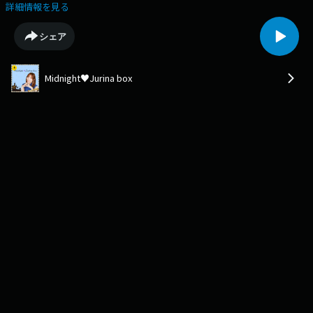
じゃんけんバトルお楽しみに♡#mjb929
詳細情報を見る
シェア
Midnight♥Jurina box