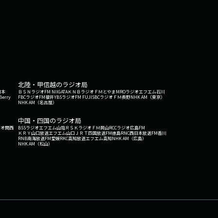
北陸・甲信越のラジオ局
日本
ＢＳＮラジオ
FM NIIGATA
ＫＮＢラジオ
ＦＭとやま
MROラジオ
エフエム石川
Berry
FBCラジオ
FM福井
YBSラジオ
FM FUJI
SBCラジオ
ＦＭ長野
NHK AM（東京）
NHK AM（名古屋）
中国・四国のラジオ局
ジオ関西
BSSラジオ
エフエム山陰
ＲＳＫラジオ
ＦＭ岡山
RCCラジオ
広島FM
ＫＲＹ山口放送
エフエム山口
ＪＲＴ四国放送
FM徳島
RNC西日本放送
FM香川
RNB南海放送
FM愛媛
RKC高知放送
エフエム高知
NHK AM（広島）
NHK AM（松山）