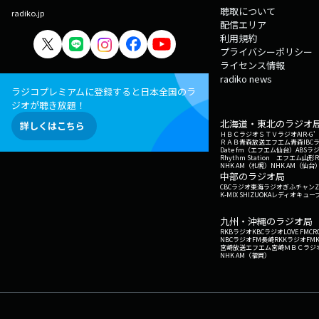
聴取について
radiko.jp
配信エリア
利用規約
プライバシーポリシー
ライセンス情報
radiko news
ラジコプレミアムに登録すると日本全国のラ
ジオが聴き放題！
北海道・東北のラジオ
詳しくはこちら
ＨＢＣラジオ
ＳＴＶラジオ
AIR-
ＲＡＢ青森放送
エフエム青森
IBC
Date fm（エフエム仙台）
ABSラ
Rhythm Station エフエム山形
NHK AM（札幌）
NHK AM（仙台
中部のラジオ局
CBCラジオ
東海ラジオ
ぎふチャン
Z
K-MIX SHIZUOKA
レディオキューブ
九州・沖縄のラジオ局
RKBラジオ
KBCラジオ
LOVE FM
CR
NBCラジオ
FM長崎
RKKラジオ
FM
宮崎放送
エフエム宮崎
ＭＢＣラジ
NHK AM（福岡）