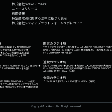
株式会社radikoについて
ニュースリリース
採用情報
特定商取引に関する法律に基づく表示
株式会社メディアプラットフォームラボについて
局
関東のラジオ局
G'（FM北海道）
FM NORTH WAVE
TBSラジオ
文化放送
ニッポン放送
interfm
TOKYO FM
J-WAVE
ラジオ
ラジオ
エフエム岩手
tbcラジオ
BAYFM78
NACK5
ＦＭヨコハマ
LuckyFM 茨城放送
CRT栃木放送
Radio
ジオ
エフエム秋田
YBC山形放送
FM GUNMA
NHK AM（東京）
RFCラジオ福島
ふくしまFM
）
近畿のラジオ局
IP-FM
FM AICHI
ＦＭ ＧＩＦＵ
SBSラジオ
ABCラジオ
MBSラジオ
OBCラジオ大阪
FM COCOLO
FM802
FM大阪
ラ
 ＦＭ三重
NHK AM（名古屋）
Kiss FM KOBE
e-radio FM滋賀
KBS京都ラジオ
α-STATION FM KYOTO
wbs和歌山放送
NHK AM（大阪）
全国のラジオ局
OSS FM
FM FUKUOKA
エフエム佐賀
ラジオNIKKEI第1
ラジオNIKKEI第2
NHK FM（東京）
Kエフエム熊本
OBSラジオ
エフエム大分
オ
μＦＭ
RBCiラジオ
ラジオ沖縄
FM沖縄
Copyright © radiko co., Ltd. All rights reserved