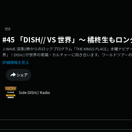
9分
#45 「DISH// VS 世界」〜 橘柊生も
J-WAVE 深夜1時からのロックプログラム「THE KINGS PLACE」水曜ナビゲー
界」！DISH//が世界の常識・カルチャーに向き合います。ワールドツア
エピソードから中国を学びながら、橘柊生がロングトーンの世界記録に挑みます。※「T
詳細情報を見る
送分を再編集しています
シェア
Side DISH// Radio