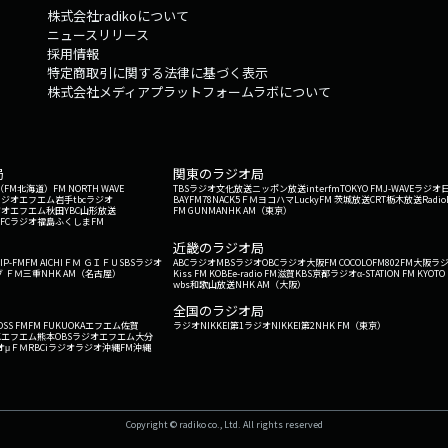
株式会社radikoについて
ニュースリリース
採用情報
特定商取引に関する法律に基づく表示
株式会社メディアプラットフォームラボについて
局
関東のラジオ局
G'（FM北海道）
FM NORTH WAVE
TBSラジオ
文化放送
ニッポン放送
interfm
TOKYO FM
J-WAVE
ラジオ
ラジオ
エフエム岩手
tbcラジオ
BAYFM78
NACK5
ＦＭヨコハマ
LuckyFM 茨城放送
CRT栃木放送
Radio
ジオ
エフエム秋田
YBC山形放送
FM GUNMA
NHK AM（東京）
RFCラジオ福島
ふくしまFM
）
近畿のラジオ局
IP-FM
FM AICHI
ＦＭ ＧＩＦＵ
SBSラジオ
ABCラジオ
MBSラジオ
OBCラジオ大阪
FM COCOLO
FM802
FM大阪
ラ
 ＦＭ三重
NHK AM（名古屋）
Kiss FM KOBE
e-radio FM滋賀
KBS京都ラジオ
α-STATION FM KYOTO
wbs和歌山放送
NHK AM（大阪）
全国のラジオ局
OSS FM
FM FUKUOKA
エフエム佐賀
ラジオNIKKEI第1
ラジオNIKKEI第2
NHK FM（東京）
Kエフエム熊本
OBSラジオ
エフエム大分
オ
μＦＭ
RBCiラジオ
ラジオ沖縄
FM沖縄
Copyright © radiko co., Ltd. All rights reserved