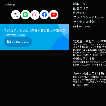
聴取について
radiko.jp
配信エリア
利用規約
プライバシーポリシー
ライセンス情報
radiko news
ラジコプレミアムに登録すると日本全国のラ
ジオが聴き放題！
北海道・東北のラジオ
詳しくはこちら
ＨＢＣラジオ
ＳＴＶラジオ
AIR-
ＲＡＢ青森放送
エフエム青森
IBC
Date fm（エフエム仙台）
ABSラ
Rhythm Station エフエム山形
NHK AM（札幌）
NHK AM（仙台
中部のラジオ局
CBCラジオ
東海ラジオ
ぎふチャン
Z
K-MIX SHIZUOKA
レディオキューブ
九州・沖縄のラジオ局
RKBラジオ
KBCラジオ
LOVE FM
CR
NBCラジオ
FM長崎
RKKラジオ
FM
宮崎放送
エフエム宮崎
ＭＢＣラジ
NHK AM（福岡）