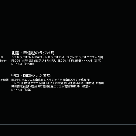
北陸・甲信越のラジオ局
日本
ＢＳＮラジオ
FM NIIGATA
ＫＮＢラジオ
ＦＭとやま
MROラジオ
エフエム石川
Berry
FBCラジオ
FM福井
YBSラジオ
FM FUJI
SBCラジオ
ＦＭ長野
NHK AM（東京）
NHK AM（名古屋）
中国・四国のラジオ局
ジオ関西
BSSラジオ
エフエム山陰
ＲＳＫラジオ
ＦＭ岡山
RCCラジオ
広島FM
ＫＲＹ山口放送
エフエム山口
ＪＲＴ四国放送
FM徳島
RNC西日本放送
FM香川
RNB南海放送
FM愛媛
RKC高知放送
エフエム高知
NHK AM（広島）
NHK AM（松山）