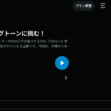
プラン変更
ロングトーンに挑む！
ターのDISH//がお届けするのは「DISH// vs 世
ーの足がかりになる企画です。今回は、中国のとある
HE KINGS PLACE」2024年3月6日 放