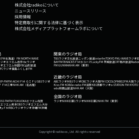
株式会社radikoについて
ニュースリリース
採用情報
特定商取引に関する法律に基づく表示
株式会社メディアプラットフォームラボについて
局
関東のラジオ局
G'（FM北海道）
FM NORTH WAVE
TBSラジオ
文化放送
ニッポン放送
interfm
TOKYO FM
J-WAVE
ラジオ
ラジオ
エフエム岩手
tbcラジオ
BAYFM78
NACK5
ＦＭヨコハマ
LuckyFM 茨城放送
CRT栃木放送
Radio
ジオ
エフエム秋田
YBC山形放送
FM GUNMA
NHK AM（東京）
RFCラジオ福島
ふくしまFM
）
近畿のラジオ局
IP-FM
FM AICHI
ＦＭ ＧＩＦＵ
SBSラジオ
ABCラジオ
MBSラジオ
OBCラジオ大阪
FM COCOLO
FM802
FM大阪
ラ
 ＦＭ三重
NHK AM（名古屋）
Kiss FM KOBE
e-radio FM滋賀
KBS京都ラジオ
α-STATION FM KYOTO
wbs和歌山放送
NHK AM（大阪）
全国のラジオ局
OSS FM
FM FUKUOKA
エフエム佐賀
ラジオNIKKEI第1
ラジオNIKKEI第2
NHK FM（東京）
Kエフエム熊本
OBSラジオ
エフエム大分
オ
μＦＭ
RBCiラジオ
ラジオ沖縄
FM沖縄
Copyright © radiko co., Ltd. All rights reserved