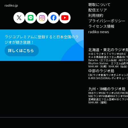
聴取について
radiko.jp
配信エリア
利用規約
プライバシーポリシー
ライセンス情報
radiko news
ラジコプレミアムに登録すると日本全国のラ
ジオが聴き放題！
北海道・東北のラジオ
詳しくはこちら
ＨＢＣラジオ
ＳＴＶラジオ
AIR-
ＲＡＢ青森放送
エフエム青森
IBC
Date fm（エフエム仙台）
ABSラ
Rhythm Station エフエム山形
NHK AM（札幌）
NHK AM（仙台
中部のラジオ局
CBCラジオ
東海ラジオ
ぎふチャン
Z
K-MIX SHIZUOKA
レディオキューブ
九州・沖縄のラジオ局
RKBラジオ
KBCラジオ
LOVE FM
CR
NBCラジオ
FM長崎
RKKラジオ
FM
宮崎放送
エフエム宮崎
ＭＢＣラジ
NHK AM（福岡）