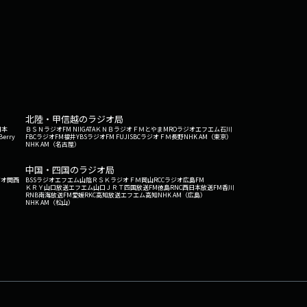
北陸・甲信越のラジオ局
日本
ＢＳＮラジオ
FM NIIGATA
ＫＮＢラジオ
ＦＭとやま
MROラジオ
エフエム石川
Berry
FBCラジオ
FM福井
YBSラジオ
FM FUJI
SBCラジオ
ＦＭ長野
NHK AM（東京）
NHK AM（名古屋）
中国・四国のラジオ局
ジオ関西
BSSラジオ
エフエム山陰
ＲＳＫラジオ
ＦＭ岡山
RCCラジオ
広島FM
ＫＲＹ山口放送
エフエム山口
ＪＲＴ四国放送
FM徳島
RNC西日本放送
FM香川
RNB南海放送
FM愛媛
RKC高知放送
エフエム高知
NHK AM（広島）
NHK AM（松山）