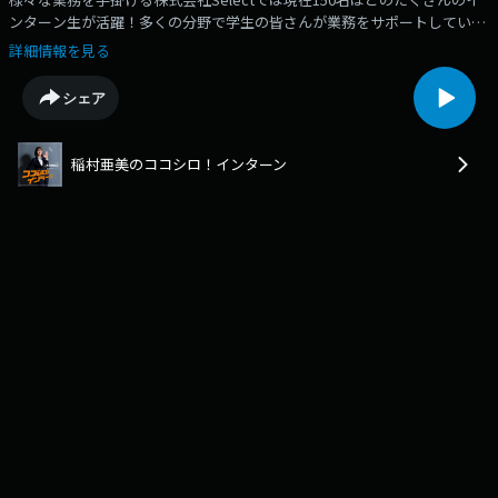
ンターン生が活躍！多くの分野で学生の皆さんが業務をサポートしていま
すインターンをはじめ、学生サポートを行うことは社会貢献の一つと捉え
詳細情報を見る
る代表の髙木さんご自身もインターン経験があり、今のキャリアにつなが
る経験、と語る髙木さんに学生をサポートしている意味と理由、その他イ
シェア
ンターンを考えている学生の方へのアドバイスなどをいただきます
稲村亜美のココシロ！インターン