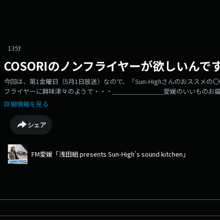
13分
COSORIのノンフライヤーが欲しいんで
今回は、第1金曜日（5月1日放送）なので、「Sun-Highさんのおススメの〇〇
フライヤーに興味津々のようで・・・＿＿＿＿＿＿＿＿愛媛のいいものお届
の商品はこちらからhttps://fmmarche.jp/?utm_source=podcast&utm_mediu
詳細情報を見る
シェア
FM愛媛「浅田組 presents Sun-High's sound kitchen」