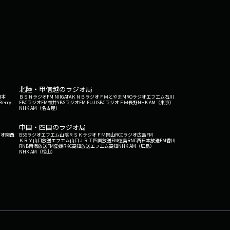
北陸・甲信越のラジオ局
日本
ＢＳＮラジオ
FM NIIGATA
ＫＮＢラジオ
ＦＭとやま
MROラジオ
エフエム石川
Berry
FBCラジオ
FM福井
YBSラジオ
FM FUJI
SBCラジオ
ＦＭ長野
NHK AM（東京）
NHK AM（名古屋）
中国・四国のラジオ局
ジオ関西
BSSラジオ
エフエム山陰
ＲＳＫラジオ
ＦＭ岡山
RCCラジオ
広島FM
ＫＲＹ山口放送
エフエム山口
ＪＲＴ四国放送
FM徳島
RNC西日本放送
FM香川
RNB南海放送
FM愛媛
RKC高知放送
エフエム高知
NHK AM（広島）
NHK AM（松山）