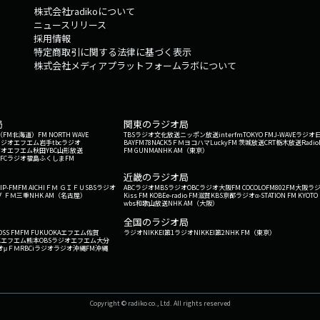
株式会社radikoについて
ニュースリリース
採用情報
特定商取引に関する法律に基づく表示
株式会社メディアプラットフォームラボについて
局
関東のラジオ局
G'（FM北海道）
FM NORTH WAVE
TBSラジオ
文化放送
ニッポン放送
interfm
TOKYO FM
J-WAVE
ラジオ
ラジオ
エフエム岩手
tbcラジオ
BAYFM78
NACK5
ＦＭヨコハマ
LuckyFM 茨城放送
CRT栃木放送
Radio
ジオ
エフエム秋田
YBC山形放送
FM GUNMA
NHK AM（東京）
RFCラジオ福島
ふくしまFM
）
近畿のラジオ局
IP-FM
FM AICHI
ＦＭ ＧＩＦＵ
SBSラジオ
ABCラジオ
MBSラジオ
OBCラジオ大阪
FM COCOLO
FM802
FM大阪
ラ
 ＦＭ三重
NHK AM（名古屋）
Kiss FM KOBE
e-radio FM滋賀
KBS京都ラジオ
α-STATION FM KYOTO
wbs和歌山放送
NHK AM（大阪）
全国のラジオ局
OSS FM
FM FUKUOKA
エフエム佐賀
ラジオNIKKEI第1
ラジオNIKKEI第2
NHK FM（東京）
Kエフエム熊本
OBSラジオ
エフエム大分
オ
μＦＭ
RBCiラジオ
ラジオ沖縄
FM沖縄
Copyright © radiko co., Ltd. All rights reserved