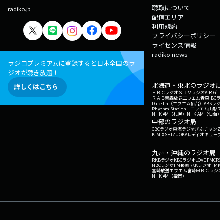
聴取について
radiko.jp
配信エリア
利用規約
プライバシーポリシー
ライセンス情報
radiko news
ラジコプレミアムに登録すると日本全国のラ
ジオが聴き放題！
北海道・東北のラジオ
詳しくはこちら
ＨＢＣラジオ
ＳＴＶラジオ
AIR-
ＲＡＢ青森放送
エフエム青森
IBC
Date fm（エフエム仙台）
ABSラ
Rhythm Station エフエム山形
NHK AM（札幌）
NHK AM（仙台
中部のラジオ局
CBCラジオ
東海ラジオ
ぎふチャン
Z
K-MIX SHIZUOKA
レディオキューブ
九州・沖縄のラジオ局
RKBラジオ
KBCラジオ
LOVE FM
CR
NBCラジオ
FM長崎
RKKラジオ
FM
宮崎放送
エフエム宮崎
ＭＢＣラジ
NHK AM（福岡）