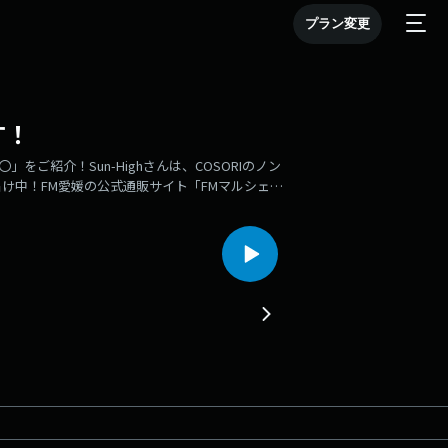
プラン変更
す！
」をご紹介！Sun-Highさんは、COSORIのノン
け中！FM愛媛の公式通販サイト「FMマルシェ」
m=referral&utm_campaign=sun-high