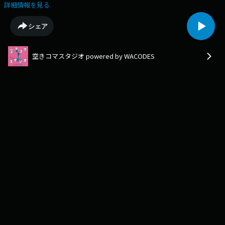
きコマ勝ち確定。」略して ダベドリ。今回のテーマは、「【検証】昨年の
詳細情報を見る
抱負を振り返る」１年前の1月1日に配信された「新年の抱負はなんです
か？」とに出演したメンバーを招集し、抱負を達成できたかどうかを徹底
シェア
検証します。この書き方からある程度察することが出来るとは思います
が、まあひどいものです。この配信を聴いて、新年の幕開けを「こんな奴
らがいるなら平気だろ」のマインドで過ごしてみませんか？（出演：9
空きコマスタジオ powered by WACODES
期・かんたろう、9期・はるな、9期・ぎんじ｜編集：9期・ぎんじ）