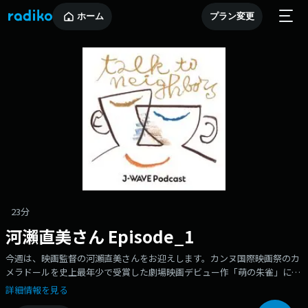
ホーム
プラン変更
23分
河瀨直美さん Episode_1
今週は、映画監督の河瀨直美さんをお迎えします。カンヌ国際映画祭のカ
メラドールを史上最年少で受賞した劇場映画デビュー作「萌の朱雀」に始
まり、「殯の森」「２つ目の窓」「あん」「光」「朝が来る」…先日６年
詳細情報を見る
ぶりとなる劇映画『たしかにあった幻』が公開となった河瀨さんですが、