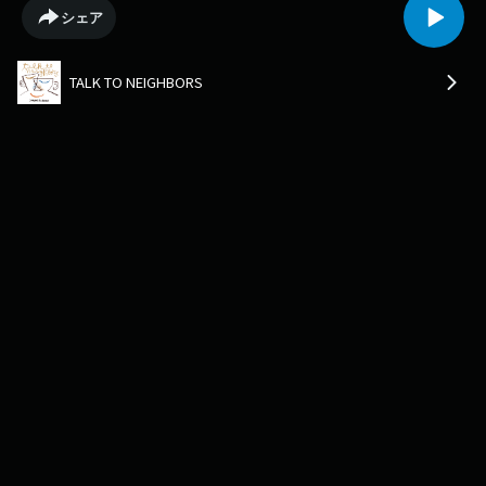
活躍は監督業以外でも。初回は、プロデューサー、アドバイザーをつとめ
シェア
た、大阪・関西万博、そして拠点としている奈良について伺っていきま
す。手がけたシグネチャーパビリオン「いのちのあかし」。廃校にもう１
度光をあてるパビリオンの原点にある、育った奈良で見てきたもの、そし
TALK TO NEIGHBORS
て映画を撮り始めた時の記憶についても。映画を始めた当初周囲に理解さ
れなかったという河瀨さんに、イザベル・ユペールさんがかけた言葉と
は？〇Xアカウントhttps://twitter.com/ttn813〇Instagramアカウント
https://www.instagram.com/ttn813_/〇番組の感想はこちらからもお待ち
していますhttps://www.j-wave.co.jp/original/talktoneighbors/message/