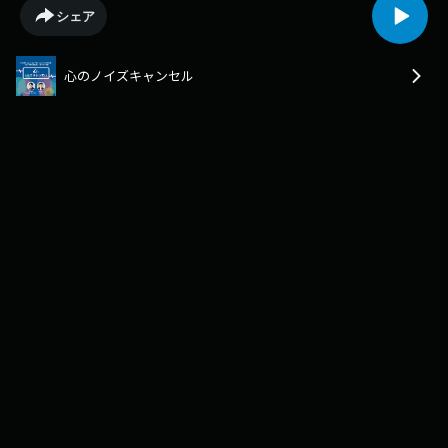
んか？メンタルが不安定になることは誰しもあります。そのメンタル不調
シェア
やイライラにはちゃんとした原因があって、対処方法があると知ること
で、少し気持ちが楽になる…そんなネット時代の新たなメンタルケア番組
が、「心のノイズキャンセル」です。出演は、世界的に活躍する精神医学
心のノイズキャンセル
の専門家で医師、医学博士の成田瑞 氏。聞き手は、ラジオパーソナリティ
ーとして活躍する井門宗之。番組では、確かな医学的エビデンスをもと
に、成田先生が誰にでもわかる表現で“メンタルケア”のアドバイスをお伝
えします。取り扱ってほしいテーマやお悩みもメッセージフォームからお
待ちしています。