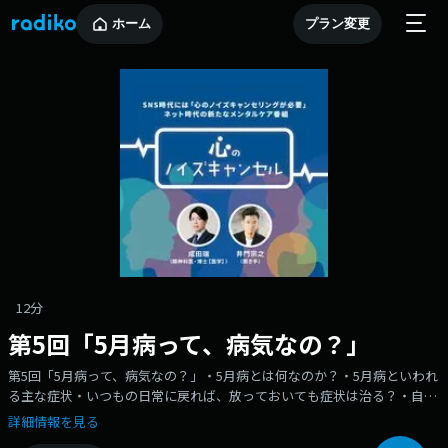
ホーム
プラン変更
12分
第5回「5月病って、病気なの？」
第5回「5月病って、病気なの？」・5月病とは何なのか？・5月病といわれ
る主な症状・いつもの日常に戻れば、放っておいても症状は治る？・自分
が5月病かもしれないと感じたらSNS時代には“心のノイズキャンセリン
詳細情報を見る
グ”が必要。日々の溢れるストレス…“ノイズ”に、心が疲れきっていませ