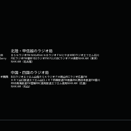
北陸・甲信越のラジオ局
日本
ＢＳＮラジオ
FM NIIGATA
ＫＮＢラジオ
ＦＭとやま
MROラジオ
エフエム石川
Berry
FBCラジオ
FM福井
YBSラジオ
FM FUJI
SBCラジオ
ＦＭ長野
NHK AM（東京）
NHK AM（名古屋）
中国・四国のラジオ局
ジオ関西
BSSラジオ
エフエム山陰
ＲＳＫラジオ
ＦＭ岡山
RCCラジオ
広島FM
ＫＲＹ山口放送
エフエム山口
ＪＲＴ四国放送
FM徳島
RNC西日本放送
FM香川
RNB南海放送
FM愛媛
RKC高知放送
エフエム高知
NHK AM（広島）
NHK AM（松山）