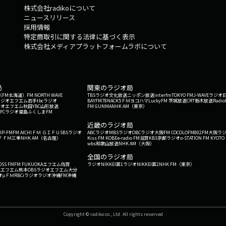
株式会社radikoについて
ニュースリリース
採用情報
特定商取引に関する法律に基づく表示
株式会社メディアプラットフォームラボについて
局
関東のラジオ局
G'（FM北海道）
FM NORTH WAVE
TBSラジオ
文化放送
ニッポン放送
interfm
TOKYO FM
J-WAVE
ラジオ
ラジオ
エフエム岩手
tbcラジオ
BAYFM78
NACK5
ＦＭヨコハマ
LuckyFM 茨城放送
CRT栃木放送
Radio
ジオ
エフエム秋田
YBC山形放送
FM GUNMA
NHK AM（東京）
RFCラジオ福島
ふくしまFM
）
近畿のラジオ局
IP-FM
FM AICHI
ＦＭ ＧＩＦＵ
SBSラジオ
ABCラジオ
MBSラジオ
OBCラジオ大阪
FM COCOLO
FM802
FM大阪
ラ
 ＦＭ三重
NHK AM（名古屋）
Kiss FM KOBE
e-radio FM滋賀
KBS京都ラジオ
α-STATION FM KYOTO
wbs和歌山放送
NHK AM（大阪）
全国のラジオ局
OSS FM
FM FUKUOKA
エフエム佐賀
ラジオNIKKEI第1
ラジオNIKKEI第2
NHK FM（東京）
Kエフエム熊本
OBSラジオ
エフエム大分
オ
μＦＭ
RBCiラジオ
ラジオ沖縄
FM沖縄
Copyright © radiko co., Ltd. All rights reserved