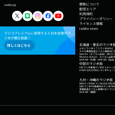
聴取について
radiko.jp
配信エリア
利用規約
プライバシーポリシー
ライセンス情報
radiko news
ラジコプレミアムに登録すると日本全国のラ
ジオが聴き放題！
北海道・東北のラジオ
詳しくはこちら
ＨＢＣラジオ
ＳＴＶラジオ
AIR-
ＲＡＢ青森放送
エフエム青森
IBC
Date fm（エフエム仙台）
ABSラ
Rhythm Station エフエム山形
NHK AM（札幌）
NHK AM（仙台
中部のラジオ局
CBCラジオ
東海ラジオ
ぎふチャン
Z
K-MIX SHIZUOKA
レディオキューブ
九州・沖縄のラジオ局
RKBラジオ
KBCラジオ
LOVE FM
CR
NBCラジオ
FM長崎
RKKラジオ
FM
宮崎放送
エフエム宮崎
ＭＢＣラジ
NHK AM（福岡）