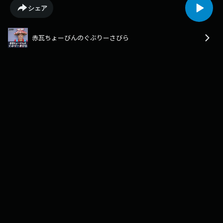
送りします。「沖縄のなーんだ」の、コーナーでは、 『フールの神』を、
シェア
お送りします。 赤瓦ちょーびんホームページ始めました。 https://沖縄歴
史観光.com番組同様、歴史風俗イベント等満載です。 赤瓦ちょーびんの
画像もありますよ。 ちょーびんへの質問コーナーも 随時募集中です。 お
赤瓦ちょーびんのぐぶりーさびら
待ちしています。番組へのご意見、ご感想、リクエストはこちらまで
aka@rokinawa.co.jp