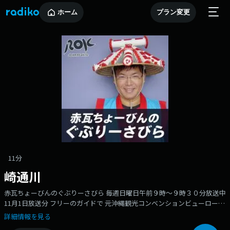
ホーム
プラン変更
11分
崎通川
赤瓦ちょーびんのぐぶりーさびら 毎週日曜日午前９時～９時３０分放送中
11月1日放送分 フリーのガイドで 元沖縄観光コンベンションビューローの
歴史文化コーディネーターを務める赤瓦ちょーびんが 独特の語り口で沖縄
詳細情報を見る
の歴史、文化、民俗についてご紹介します。 今回は、『崎通川』 を、お