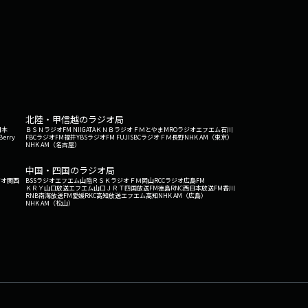
北陸・甲信越のラジオ局
日本
ＢＳＮラジオ
FM NIIGATA
ＫＮＢラジオ
ＦＭとやま
MROラジオ
エフエム石川
Berry
FBCラジオ
FM福井
YBSラジオ
FM FUJI
SBCラジオ
ＦＭ長野
NHK AM（東京）
NHK AM（名古屋）
中国・四国のラジオ局
ジオ関西
BSSラジオ
エフエム山陰
ＲＳＫラジオ
ＦＭ岡山
RCCラジオ
広島FM
ＫＲＹ山口放送
エフエム山口
ＪＲＴ四国放送
FM徳島
RNC西日本放送
FM香川
RNB南海放送
FM愛媛
RKC高知放送
エフエム高知
NHK AM（広島）
NHK AM（松山）