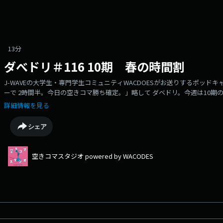
13分
ダべドリ＃116 10期 春の時間割
J-WAVEの大学生・専門学生コミュニティWACDOESがお送りするポッド
ーで 2時間半。今日の空きコマ勝ち確定。」略して ダベドリ。今週は10期
「10期春の時間割」。組み立て方によって、その大学生の生活が大きく変
詳細情報を見る
終えた10期の時間割を比べてみました。（出演：10期・りほ、10期・ゆず
シェア
空きコマスタジオ powered by WACODES