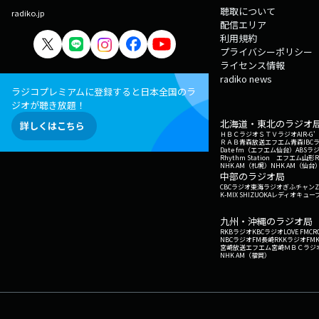
聴取について
radiko.jp
配信エリア
利用規約
プライバシーポリシー
ライセンス情報
radiko news
ラジコプレミアムに登録すると日本全国のラ
ジオが聴き放題！
北海道・東北のラジオ
詳しくはこちら
ＨＢＣラジオ
ＳＴＶラジオ
AIR-
ＲＡＢ青森放送
エフエム青森
IBC
Date fm（エフエム仙台）
ABSラ
Rhythm Station エフエム山形
NHK AM（札幌）
NHK AM（仙台
中部のラジオ局
CBCラジオ
東海ラジオ
ぎふチャン
Z
K-MIX SHIZUOKA
レディオキューブ
九州・沖縄のラジオ局
RKBラジオ
KBCラジオ
LOVE FM
CR
NBCラジオ
FM長崎
RKKラジオ
FM
宮崎放送
エフエム宮崎
ＭＢＣラジ
NHK AM（福岡）