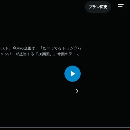
プラン変更
キャスト。今月の企画は、「だべってる ドリンクバ
のメンバーが担当する「10期回」。今回のテーマは
わりうる時間割。大学生の春の大仕事：履修登録を
の、10期・くじちゃん編集：10期・くじちゃん）