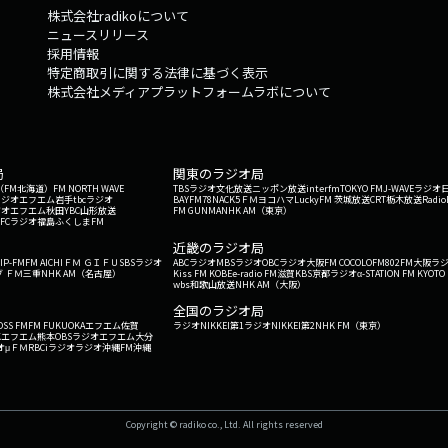
株式会社radikoについて
ニュースリリース
採用情報
特定商取引に関する法律に基づく表示
株式会社メディアプラットフォームラボについて
局
関東のラジオ局
G'（FM北海道）
FM NORTH WAVE
TBSラジオ
文化放送
ニッポン放送
interfm
TOKYO FM
J-WAVE
ラジオ
ラジオ
エフエム岩手
tbcラジオ
BAYFM78
NACK5
ＦＭヨコハマ
LuckyFM 茨城放送
CRT栃木放送
Radio
ジオ
エフエム秋田
YBC山形放送
FM GUNMA
NHK AM（東京）
RFCラジオ福島
ふくしまFM
）
近畿のラジオ局
IP-FM
FM AICHI
ＦＭ ＧＩＦＵ
SBSラジオ
ABCラジオ
MBSラジオ
OBCラジオ大阪
FM COCOLO
FM802
FM大阪
ラ
 ＦＭ三重
NHK AM（名古屋）
Kiss FM KOBE
e-radio FM滋賀
KBS京都ラジオ
α-STATION FM KYOTO
wbs和歌山放送
NHK AM（大阪）
全国のラジオ局
OSS FM
FM FUKUOKA
エフエム佐賀
ラジオNIKKEI第1
ラジオNIKKEI第2
NHK FM（東京）
Kエフエム熊本
OBSラジオ
エフエム大分
オ
μＦＭ
RBCiラジオ
ラジオ沖縄
FM沖縄
Copyright © radiko co., Ltd. All rights reserved