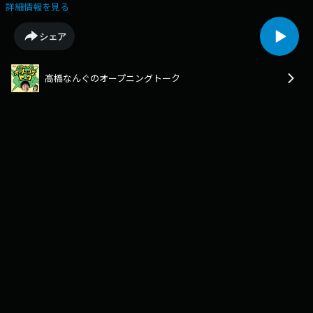
トーク蓄積コンテンツ。［毎週金曜15時に"なるべく忘れず"に更新］
詳細情報を見る
Email :kin@ohbsn.comX :twitter.com/kinten_bsn
シェア
高橋なんぐのオープニングトーク