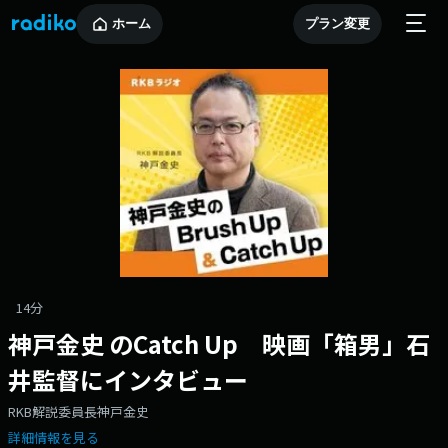
ホーム
プラン変更
14分
神戸金史 のCatch Up 映画「箱男」石
井監督にインタビュー
RKB解説委員長神戸金史
詳細情報を見る