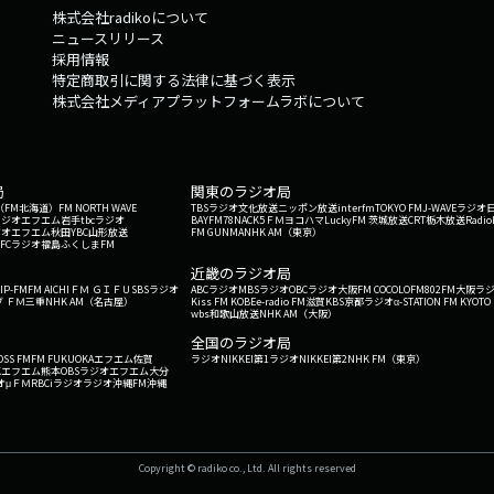
株式会社radikoについて
き好きじゃね？」佐々木さんが譲らない主張「オトコって生姜焼き好きじ
ニュースリリース
『決めつけ』を説明とともに送ってください。（例）「串カツ田中の店内
採用情報
ょっと恥ずかしいもん！「居酒屋のラストオーダーで「釜めし」頼むの、
特定商取引に関する法律に基づく表示
ど！時間かかるじゃん！！結局メガハイ追加しちゃうよ！！＊件名は「し
株式会社メディアプラットフォームラボについて
（ゼロヒャク）」「0」か「100」か、両極端な性格の佐々木彩夏が、『YES or
い？』…みたいな、回答が「両極端」になっている2択の質問に答えます！
す…or全然聞きたい！」・佐々木彩夏は、こう思う…「大人になりてー！or
「出せる！or出せない！」＊件名は数字で「0 1 0 0 （ゼロヒャク）」でお
局
関東のラジオ局
G'（FM北海道）
FM NORTH WAVE
TBSラジオ
文化放送
ニッポン放送
interfm
TOKYO FM
J-WAVE
ラジオ
ラジオ
エフエム岩手
tbcラジオ
BAYFM78
NACK5
ＦＭヨコハマ
LuckyFM 茨城放送
CRT栃木放送
Radio
ジオ
エフエム秋田
YBC山形放送
FM GUNMA
NHK AM（東京）
RFCラジオ福島
ふくしまFM
）
近畿のラジオ局
IP-FM
FM AICHI
ＦＭ ＧＩＦＵ
SBSラジオ
ABCラジオ
MBSラジオ
OBCラジオ大阪
FM COCOLO
FM802
FM大阪
ラ
 ＦＭ三重
NHK AM（名古屋）
Kiss FM KOBE
e-radio FM滋賀
KBS京都ラジオ
α-STATION FM KYOTO
wbs和歌山放送
NHK AM（大阪）
全国のラジオ局
OSS FM
FM FUKUOKA
エフエム佐賀
ラジオNIKKEI第1
ラジオNIKKEI第2
NHK FM（東京）
Kエフエム熊本
OBSラジオ
エフエム大分
オ
μＦＭ
RBCiラジオ
ラジオ沖縄
FM沖縄
Copyright © radiko co., Ltd. All rights reserved