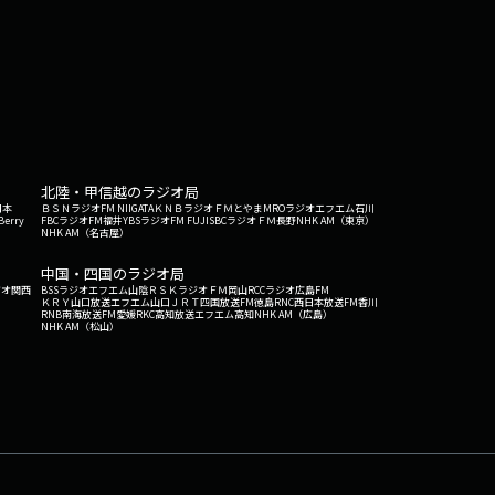
ゃね？」の言い方であなた独自の『主張』『仮説』
、明るくね？」・・・居酒屋史上一番明るい！！ち
ナシじゃね？」・・・いやわかるけど！美味いけ
ょうが焼き」でお願いします！〜〜〜〜「０１００
 NO』『アリ？ or ナシ？』『買う？ or 買わな
（例）・他人の恋愛トークに正直…「興味ナイっ
こどもに戻りてー！」・ラーメン１杯に1500円…
願いします！
北陸・甲信越のラジオ局
日本
ＢＳＮラジオ
FM NIIGATA
ＫＮＢラジオ
ＦＭとやま
MROラジオ
エフエム石川
Berry
FBCラジオ
FM福井
YBSラジオ
FM FUJI
SBCラジオ
ＦＭ長野
NHK AM（東京）
NHK AM（名古屋）
中国・四国のラジオ局
ジオ関西
BSSラジオ
エフエム山陰
ＲＳＫラジオ
ＦＭ岡山
RCCラジオ
広島FM
ＫＲＹ山口放送
エフエム山口
ＪＲＴ四国放送
FM徳島
RNC西日本放送
FM香川
RNB南海放送
FM愛媛
RKC高知放送
エフエム高知
NHK AM（広島）
NHK AM（松山）