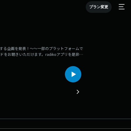
プラン変更
施する企画を発表！〜〜一部のプラットフォームで
ドをお聴きいただけます。radikoアプリを是非ダ
０＞〜〜番組公式
夏ANNP をつけて投稿してください！メールも大募集中
恋愛の“答え”を知りたい生徒たちから「実際の体験に基づ
ーマは3月6日の生放送に持ち込みます！【レギュ
たちから「実際の体験に基づく、恋愛に関する疑
ど先生、ぼくの取った行動を採点してください」
・・など数々の女友達の恋愛談を浴びるほど聴いて
でお願いします〜〜〜〜「ロールキャベツとケチャ
オで少数派だった佐々木さん。ごはんつぶのみんな
＊件名は「ロールキャベツとケチャップ」でお願い
を立てている佐々木彩夏。あなたが生涯で一度は訪
木彩夏の「行きたいとこリスト」が更新されるかも
」でお願いします〜〜〜〜「オトコってしょうが焼