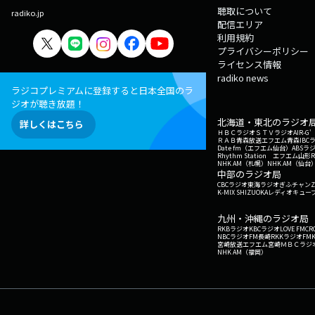
聴取について
radiko.jp
配信エリア
利用規約
プライバシーポリシー
ライセンス情報
radiko news
ラジコプレミアムに登録すると日本全国のラ
ジオが聴き放題！
北海道・東北のラジオ
詳しくはこちら
ＨＢＣラジオ
ＳＴＶラジオ
AIR-
ＲＡＢ青森放送
エフエム青森
IBC
Date fm（エフエム仙台）
ABSラ
Rhythm Station エフエム山形
NHK AM（札幌）
NHK AM（仙台
中部のラジオ局
CBCラジオ
東海ラジオ
ぎふチャン
Z
K-MIX SHIZUOKA
レディオキューブ
九州・沖縄のラジオ局
RKBラジオ
KBCラジオ
LOVE FM
CR
NBCラジオ
FM長崎
RKKラジオ
FM
宮崎放送
エフエム宮崎
ＭＢＣラジ
NHK AM（福岡）