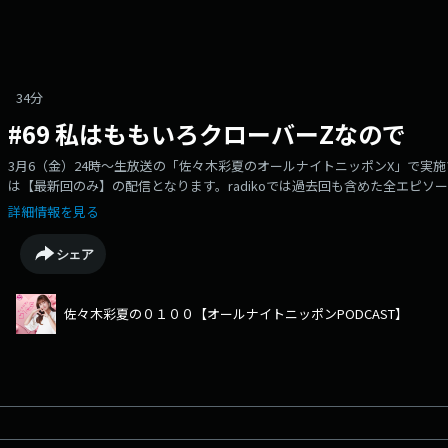
34分
#69 私はももいろクローバーZなので
3月6（金）24時〜生放送の「佐々木彩夏のオールナイトニッポンX」で実
は【最新回のみ】の配信となります。radikoでは過去回も含めた全エピソー
ウンロードして過去回もお楽しみください！＜radiko:佐々木彩夏の０１０
詳細情報を見る
SNS▽https://x.com/sasakiayaka0100Xでの感想は、#佐々木彩
▽ayaka@allnightnippon.com【恋愛先生！あなたはどっち派？】
シェア
く、恋愛に関する2択の質問」を募集します！「白熱しそう！」と思ったテ
ラーメールコーナー】〜〜〜〜「恋愛先生」恋愛の“答え”を知りたい生徒
問・質問」を募集します！（例）「デートで女子が怒っちゃったんですけ
佐々木彩夏の０１００【オールナイトニッポンPODCAST】
「いまこんな恋愛の二択に迷ってます。先生、どっちが正解ですか？」・
きた先生が、先生なりの「回答」を差し上げます！＊件名は「恋愛先生」
ップ」「ロールキャベツにケチャップをかけて食べる」と言ったらスタジ
の「これって私だけ？」と思う食事の変わった食べ方を教えてください！
します〜〜〜〜「カッパドキア」積極的に旅行に出かけよう！という目標
れてみたいスポット、土地、国とその理由を併せて送ってください。佐々
しれません。（書き方）1：行きたいとこ2：理由＊件名は「カッパドキア