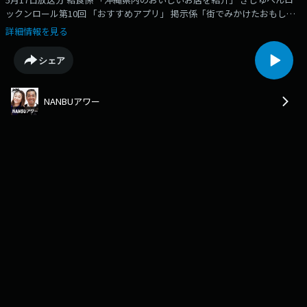
ックンロール第10回 「おすすめアプリ」 掲示係「街でみかけたおもしろ
看板や、地域の話題」
詳細情報を見る
シェア
NANBUアワー