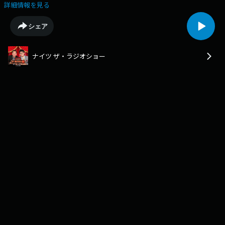
届けします。ポッドキャストでは番組のオープニングトークとエンディン
詳細情報を見る
グトークをお聴きいただけます。
シェア
ナイツ ザ・ラジオショー