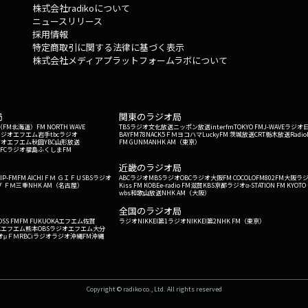
株式会社radikoについて
ニュースリリース
採用情報
特定商取引に関する法律に基づく表示
株式会社メディアプラットフォームラボについて
局
関東のラジオ局
G'（FM北海道）
FM NORTH WAVE
TBSラジオ
文化放送
ニッポン放送
interfm
TOKYO FM
J-WAVE
ラジオ
ラジオ
エフエム岩手
tbcラジオ
BAYFM78
NACK5
ＦＭヨコハマ
LuckyFM 茨城放送
CRT栃木放送
Radio
ジオ
エフエム秋田
YBC山形放送
FM GUNMA
NHK AM（東京）
RFCラジオ福島
ふくしまFM
）
近畿のラジオ局
IP-FM
FM AICHI
ＦＭ ＧＩＦＵ
SBSラジオ
ABCラジオ
MBSラジオ
OBCラジオ大阪
FM COCOLO
FM802
FM大阪
ラ
 ＦＭ三重
NHK AM（名古屋）
Kiss FM KOBE
e-radio FM滋賀
KBS京都ラジオ
α-STATION FM KYOTO
wbs和歌山放送
NHK AM（大阪）
全国のラジオ局
OSS FM
FM FUKUOKA
エフエム佐賀
ラジオNIKKEI第1
ラジオNIKKEI第2
NHK FM（東京）
Kエフエム熊本
OBSラジオ
エフエム大分
オ
μＦＭ
RBCiラジオ
ラジオ沖縄
FM沖縄
Copyright © radiko co., Ltd. All rights reserved