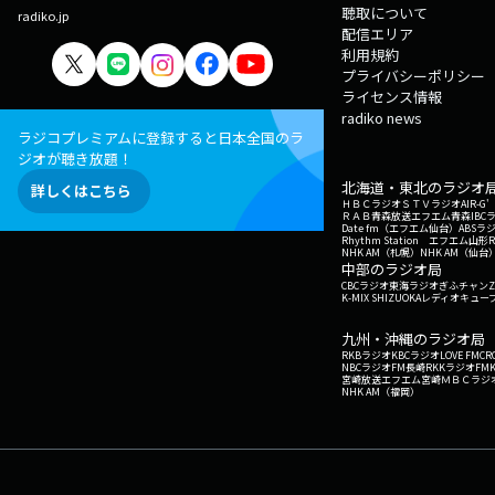
聴取について
radiko.jp
配信エリア
利用規約
プライバシーポリシー
ライセンス情報
radiko news
ラジコプレミアムに登録すると日本全国のラ
ジオが聴き放題！
北海道・東北のラジオ
詳しくはこちら
ＨＢＣラジオ
ＳＴＶラジオ
AIR-
ＲＡＢ青森放送
エフエム青森
IBC
Date fm（エフエム仙台）
ABSラ
Rhythm Station エフエム山形
NHK AM（札幌）
NHK AM（仙台
中部のラジオ局
CBCラジオ
東海ラジオ
ぎふチャン
Z
K-MIX SHIZUOKA
レディオキューブ
九州・沖縄のラジオ局
RKBラジオ
KBCラジオ
LOVE FM
CR
NBCラジオ
FM長崎
RKKラジオ
FM
宮崎放送
エフエム宮崎
ＭＢＣラジ
NHK AM（福岡）