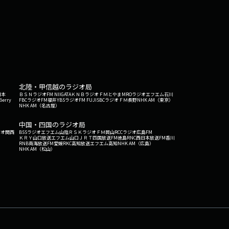
北陸・甲信越のラジオ局
日本
ＢＳＮラジオ
FM NIIGATA
ＫＮＢラジオ
ＦＭとやま
MROラジオ
エフエム石川
Berry
FBCラジオ
FM福井
YBSラジオ
FM FUJI
SBCラジオ
ＦＭ長野
NHK AM（東京）
NHK AM（名古屋）
中国・四国のラジオ局
ジオ関西
BSSラジオ
エフエム山陰
ＲＳＫラジオ
ＦＭ岡山
RCCラジオ
広島FM
ＫＲＹ山口放送
エフエム山口
ＪＲＴ四国放送
FM徳島
RNC西日本放送
FM香川
RNB南海放送
FM愛媛
RKC高知放送
エフエム高知
NHK AM（広島）
NHK AM（松山）