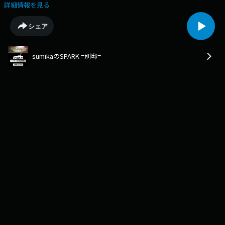
するのは「すみっカぐらし」！sumikaの暮らしに役立つ情報や生活の知恵
詳細情報を見る
をリスナーから募集して、必要な情報だったかどうかをメンバーがしっか
りジャッジします！今回は「カニ道楽」「英語」などにまつわる情報を紹
シェア
介！※「SPARK」2023年4月24日 放送分を再編集しています。
sumikaのSPARK =別邸=