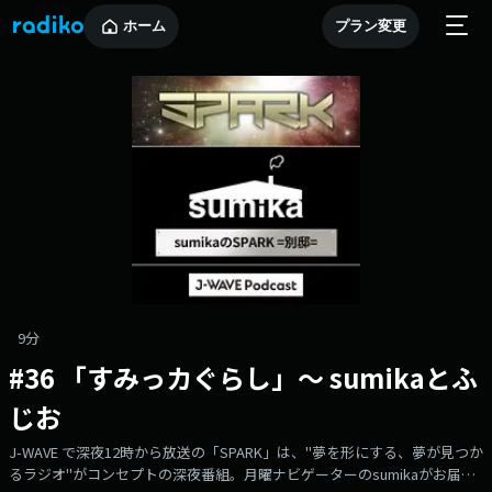
ホーム
プラン変更
9分
#36 「すみっカぐらし」〜 sumikaとふ
じお
J-WAVE で深夜12時から放送の「SPARK」は、"夢を形にする、夢が見つか
るラジオ"がコンセプトの深夜番組。月曜ナビゲーターのsumikaがお届け