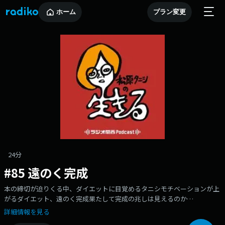
ホーム
プラン変更
24分
#85 遠のく完成
本の締切が迫りくる中、ダイエットに目覚めるタニシモチベーションが上
がるダイエット、遠のく完成果たして完成の兆しは見えるのか
●X（Twitter）⁠⁠⁠⁠⁠⁠⁠⁠⁠⁠⁠⁠⁠⁠⁠⁠⁠⁠⁠⁠⁠⁠⁠⁠⁠⁠⁠⁠⁠⁠⁠⁠⁠⁠⁠⁠⁠⁠⁠⁠⁠⁠⁠⁠⁠⁠⁠⁠⁠⁠⁠⁠⁠https://x.com/tanishiikiru⁠⁠⁠⁠⁠⁠⁠⁠⁠⁠⁠⁠⁠⁠⁠⁠⁠⁠⁠⁠⁠⁠⁠⁠⁠⁠⁠⁠⁠⁠⁠⁠⁠⁠⁠⁠⁠⁠⁠⁠⁠⁠⁠⁠⁠⁠⁠⁠⁠⁠⁠⁠⁠●OPENREC⁠⁠⁠⁠⁠⁠⁠⁠⁠⁠⁠⁠⁠⁠⁠⁠⁠⁠⁠⁠⁠⁠⁠⁠⁠⁠⁠⁠⁠⁠⁠⁠⁠⁠⁠⁠⁠⁠⁠⁠⁠⁠⁠⁠⁠⁠⁠⁠⁠https://www.openrec.tv/us
詳細情報を見る
メールアドレス⁠⁠⁠⁠⁠⁠⁠⁠⁠⁠⁠⁠⁠⁠⁠⁠⁠⁠⁠⁠⁠⁠⁠⁠⁠⁠⁠⁠⁠⁠⁠⁠⁠⁠⁠⁠⁠⁠⁠⁠⁠⁠⁠⁠⁠⁠⁠⁠⁠⁠⁠⁠⁠ikiru@jocr.jp⁠⁠⁠⁠⁠⁠⁠⁠⁠⁠⁠⁠⁠⁠⁠⁠⁠⁠⁠⁠⁠⁠⁠⁠⁠⁠⁠⁠⁠⁠⁠⁠⁠⁠⁠⁠⁠⁠⁠⁠⁠⁠⁠⁠⁠⁠⁠⁠⁠⁠⁠⁠⁠●公式YouTubeチャンネ