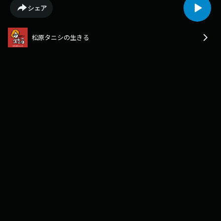
ル⁠⁠⁠⁠⁠⁠⁠⁠⁠⁠⁠⁠⁠⁠⁠⁠⁠⁠⁠⁠⁠⁠⁠⁠⁠⁠⁠⁠⁠⁠⁠⁠⁠⁠⁠⁠⁠⁠⁠⁠⁠⁠⁠⁠⁠⁠⁠⁠⁠⁠⁠⁠⁠https://www.youtube.com/@ikirudayo⁠⁠⁠⁠⁠⁠⁠⁠⁠⁠⁠⁠⁠⁠⁠⁠⁠⁠⁠⁠⁠⁠⁠⁠⁠⁠⁠⁠⁠⁠⁠⁠⁠⁠⁠⁠⁠⁠⁠⁠⁠【出演者】⁠⁠⁠⁠⁠⁠⁠⁠⁠⁠⁠⁠⁠⁠⁠⁠⁠⁠⁠⁠⁠⁠⁠⁠⁠⁠⁠⁠⁠⁠⁠⁠⁠⁠⁠⁠⁠⁠⁠⁠⁠⁠⁠⁠松原タニシ⁠⁠⁠⁠⁠⁠⁠⁠⁠⁠⁠⁠⁠⁠⁠⁠⁠⁠⁠⁠⁠⁠⁠⁠⁠⁠⁠⁠⁠⁠⁠⁠⁠⁠⁠⁠⁠⁠⁠⁠⁠⁠⁠兵頭裕⁠⁠⁠⁠⁠⁠⁠⁠⁠
シェア
松原タニシの生きる