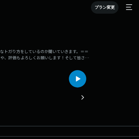
プラン変更
なトガり方をしているのか聞いていきます。＝＝
ローや、評価もよろしくお願いします！そして皆さん
たかさき、南への質問、悩み相談などふつおたもお
ザンプル813 をつけて投稿もしくは番組ホームペ
exsample/