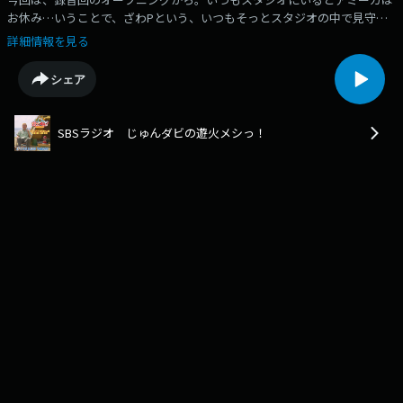
お休み…いうことで、ざわPという、いつもそっとスタジオの中で見守っ
てくれている方ががっつりご出演です！ゴルフにハマっているじゅんいち
詳細情報を見る
さんがサンドウィッチマン・伊達さんやアンタッチャブル・ザキヤマさん
と行ったゴルフ会の様子を話しております。ゆるりとした収録の様子、聴
シェア
いてみてください！ぼーっとしたい、でもちょっとクスッとしたい。そん
なときのおともに『あそびめし』をぜひ！キャンプ中でも、そうじゃなく
ても、いつどこでも聴ける生放送（たまに録音）のちょっとした様子をお
SBSラジオ じゅんダビの遊火メシっ！
送りします。ーーーーーーーーーーーーーーーーーーーーーーーーー2023
年7月からスタートしたSBSラジオ「じゅんダビの遊火メシっ！」ラジオ
は毎月第2日曜・19〜20時の生放送です！番組SNS（X）：
https://twitter.com/asobimeshi_sbs