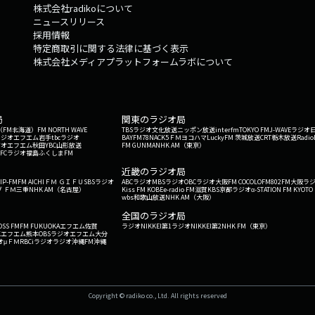
株式会社radikoについて
ニュースリリース
採用情報
特定商取引に関する法律に基づく表示
株式会社メディアプラットフォームラボについて
局
関東のラジオ局
G'（FM北海道）
FM NORTH WAVE
TBSラジオ
文化放送
ニッポン放送
interfm
TOKYO FM
J-WAVE
ラジオ
ラジオ
エフエム岩手
tbcラジオ
BAYFM78
NACK5
ＦＭヨコハマ
LuckyFM 茨城放送
CRT栃木放送
Radio
ジオ
エフエム秋田
YBC山形放送
FM GUNMA
NHK AM（東京）
RFCラジオ福島
ふくしまFM
）
近畿のラジオ局
IP-FM
FM AICHI
ＦＭ ＧＩＦＵ
SBSラジオ
ABCラジオ
MBSラジオ
OBCラジオ大阪
FM COCOLO
FM802
FM大阪
ラ
 ＦＭ三重
NHK AM（名古屋）
Kiss FM KOBE
e-radio FM滋賀
KBS京都ラジオ
α-STATION FM KYOTO
wbs和歌山放送
NHK AM（大阪）
全国のラジオ局
OSS FM
FM FUKUOKA
エフエム佐賀
ラジオNIKKEI第1
ラジオNIKKEI第2
NHK FM（東京）
Kエフエム熊本
OBSラジオ
エフエム大分
オ
μＦＭ
RBCiラジオ
ラジオ沖縄
FM沖縄
Copyright © radiko co., Ltd. All rights reserved