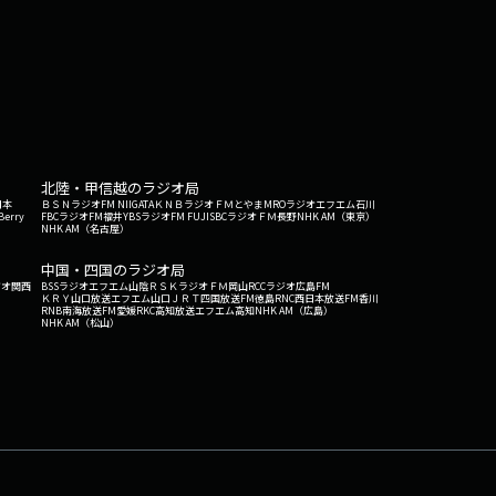
北陸・甲信越のラジオ局
日本
ＢＳＮラジオ
FM NIIGATA
ＫＮＢラジオ
ＦＭとやま
MROラジオ
エフエム石川
Berry
FBCラジオ
FM福井
YBSラジオ
FM FUJI
SBCラジオ
ＦＭ長野
NHK AM（東京）
NHK AM（名古屋）
中国・四国のラジオ局
ジオ関西
BSSラジオ
エフエム山陰
ＲＳＫラジオ
ＦＭ岡山
RCCラジオ
広島FM
ＫＲＹ山口放送
エフエム山口
ＪＲＴ四国放送
FM徳島
RNC西日本放送
FM香川
RNB南海放送
FM愛媛
RKC高知放送
エフエム高知
NHK AM（広島）
NHK AM（松山）