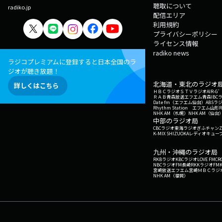
聴取について
radiko.jp
配信エリア
利用規約
プライバシーポリシー
ライセンス情報
radiko news
ラジコプレミアムに登録すると日本全国のラ
ジオが聴き放題！
北海道・東北のラジオ
詳しくはこちら
ＨＢＣラジオ
ＳＴＶラジオ
AIR-
ＲＡＢ青森放送
エフエム青森
IBC
Date fm（エフエム仙台）
ABSラ
Rhythm Station エフエム山形
NHK AM（札幌）
NHK AM（仙台
中部のラジオ局
CBCラジオ
東海ラジオ
ぎふチャン
Z
K-MIX SHIZUOKA
レディオキューブ
九州・沖縄のラジオ局
RKBラジオ
KBCラジオ
LOVE FM
CR
NBCラジオ
FM長崎
RKKラジオ
FM
宮崎放送
エフエム宮崎
ＭＢＣラジ
NHK AM（福岡）