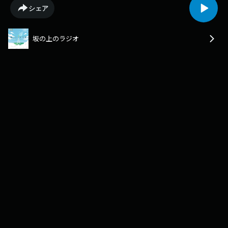
います。実際に「梅本の里」では、誰でも利用できるレストランや銭湯、
シェア
駄菓子屋、野菜の販売所などがあり、スタッフのために始めた託児所の子
供たちとデイサービス利用のお年寄りのふれあいが広がるなど予想を超え
た様々な“化学反応”が起こっています。今週は「ごちゃまぜ福祉」をテー
坂の上のラジオ
マに、「お年寄りと子どもたちがつくる奇跡」「ごちゃまぜを体現する人
たち」「福祉サービス業から空間創造業へ」のキーワードでお話を伺いま
した。