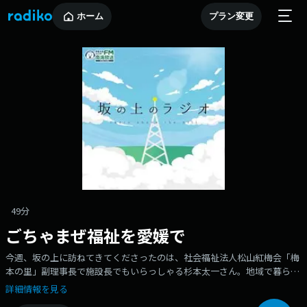
ホーム
プラン変更
49分
ごちゃまぜ福祉を愛媛で
今週、坂の上に訪ねてきてくださったのは、社会福祉法人松山紅梅会「梅
本の里」副理事長で施設長でもいらっしゃる杉本太一さん。地域で暮らす
人が、性別や年齢、障がいの有無に関わらず、安心して人生を全うするこ
詳細情報を見る
とができるコミュニティづくりを「ごちゃまぜ福祉」と名付け推進されて