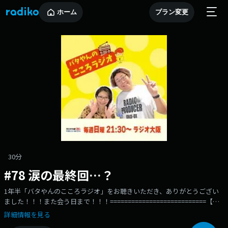
ホーム
プラン変更
30分
#78 涙の最終回…？
1年半「バタやんのこころラジオ」をお聴きいただき、ありがとうござい
ました！！！また会う日まで！！！===========================【メ
ールフォーム】お便り募集中！batayan@obc1314.co.jp【番組公式SNS】
詳細情報を見る
YouTube-https://www.youtube.com/@batayan_obcX-