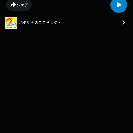
https://www.x.com/batayan_obcInstagram-
シェア
https://www.instagram.com/batayan_obcTikTok-
https://www.tiktok.com/@batayan_obc
バタやんのこころラジオ