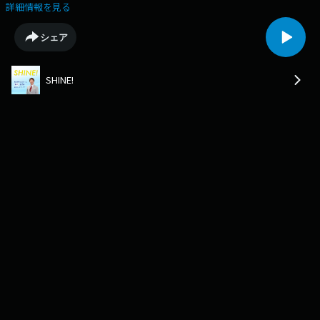
⚫︎何から始めればいいか分からない⚫︎仕事・育児と両立しながら学びたい
詳細情報を見る
⚫︎自分のペースで創業準備を進めたいといったお悩みや相談に無料で対応
していただけます
シェア
SHINE!