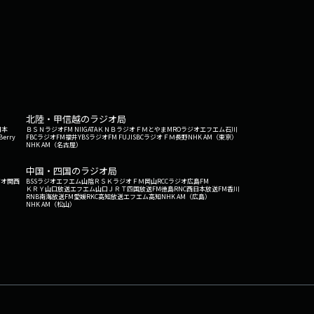
北陸・甲信越のラジオ局
日本
ＢＳＮラジオ
FM NIIGATA
ＫＮＢラジオ
ＦＭとやま
MROラジオ
エフエム石川
Berry
FBCラジオ
FM福井
YBSラジオ
FM FUJI
SBCラジオ
ＦＭ長野
NHK AM（東京）
NHK AM（名古屋）
中国・四国のラジオ局
ジオ関西
BSSラジオ
エフエム山陰
ＲＳＫラジオ
ＦＭ岡山
RCCラジオ
広島FM
ＫＲＹ山口放送
エフエム山口
ＪＲＴ四国放送
FM徳島
RNC西日本放送
FM香川
RNB南海放送
FM愛媛
RKC高知放送
エフエム高知
NHK AM（広島）
NHK AM（松山）