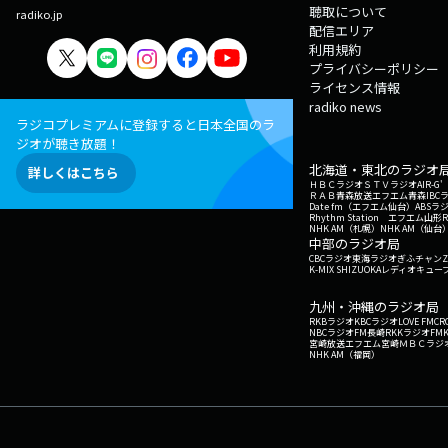
聴取について
radiko.jp
配信エリア
利用規約
プライバシーポリシー
ライセンス情報
radiko news
ラジコプレミアムに登録すると日本全国のラ
ジオが聴き放題！
北海道・東北のラジオ
詳しくはこちら
ＨＢＣラジオ
ＳＴＶラジオ
AIR-
ＲＡＢ青森放送
エフエム青森
IBC
Date fm（エフエム仙台）
ABSラ
Rhythm Station エフエム山形
NHK AM（札幌）
NHK AM（仙台
中部のラジオ局
CBCラジオ
東海ラジオ
ぎふチャン
Z
K-MIX SHIZUOKA
レディオキューブ
九州・沖縄のラジオ局
RKBラジオ
KBCラジオ
LOVE FM
CR
NBCラジオ
FM長崎
RKKラジオ
FM
宮崎放送
エフエム宮崎
ＭＢＣラジ
NHK AM（福岡）