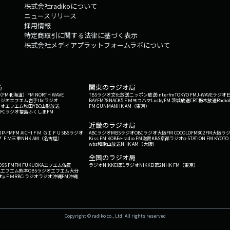
株式会社radikoについて
ニュースリリース
採用情報
特定商取引に関する法律に基づく表示
株式会社メディアプラットフォームラボについて
局
関東のラジオ局
G'（FM北海道）
FM NORTH WAVE
TBSラジオ
文化放送
ニッポン放送
interfm
TOKYO FM
J-WAVE
ラジオ
ラジオ
エフエム岩手
tbcラジオ
BAYFM78
NACK5
ＦＭヨコハマ
LuckyFM 茨城放送
CRT栃木放送
Radio
ジオ
エフエム秋田
YBC山形放送
FM GUNMA
NHK AM（東京）
RFCラジオ福島
ふくしまFM
）
近畿のラジオ局
IP-FM
FM AICHI
ＦＭ ＧＩＦＵ
SBSラジオ
ABCラジオ
MBSラジオ
OBCラジオ大阪
FM COCOLO
FM802
FM大阪
ラ
 ＦＭ三重
NHK AM（名古屋）
Kiss FM KOBE
e-radio FM滋賀
KBS京都ラジオ
α-STATION FM KYOTO
wbs和歌山放送
NHK AM（大阪）
全国のラジオ局
OSS FM
FM FUKUOKA
エフエム佐賀
ラジオNIKKEI第1
ラジオNIKKEI第2
NHK FM（東京）
Kエフエム熊本
OBSラジオ
エフエム大分
オ
μＦＭ
RBCiラジオ
ラジオ沖縄
FM沖縄
Copyright © radiko co., Ltd. All rights reserved