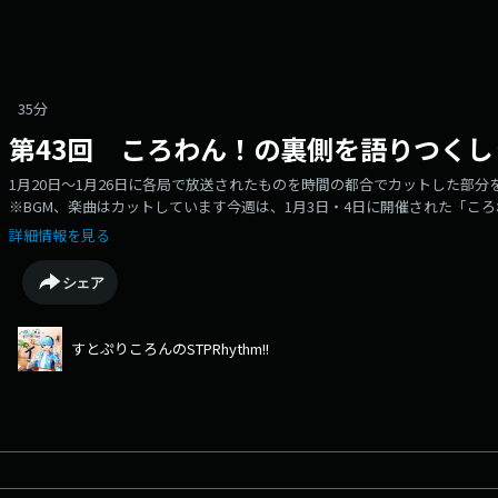
35分
第43回 ころわん！の裏側を語りつくし
1月20日～1月26日に各局で放送されたものを時間の都合でカットした部
※BGM、楽曲はカットしています今週は、1月3日・4日に開催された「こ
します！！メッセージはいつでも募集中です！番組ハッシュタグは→ #す
詳細情報を見る
シェア
すとぷりころんのSTPRhythm!!