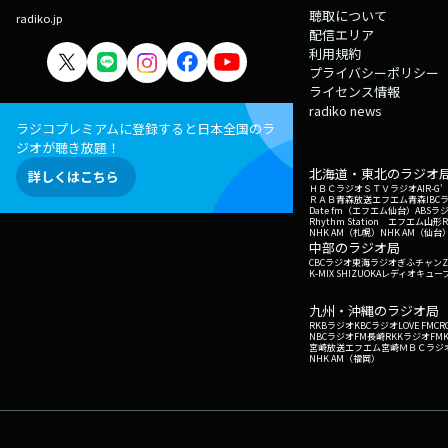
聴取について
radiko.jp
配信エリア
利用規約
プライバシーポリシー
ライセンス情報
radiko news
ラジコプレミアムに登録すると日本全国のラ
ジオが聴き放題！
北海道・東北のラジオ
詳しくはこちら
ＨＢＣラジオ
ＳＴＶラジオ
AIR-
ＲＡＢ青森放送
エフエム青森
IBC
Date fm（エフエム仙台）
ABSラ
Rhythm Station エフエム山形
NHK AM（札幌）
NHK AM（仙台
中部のラジオ局
CBCラジオ
東海ラジオ
ぎふチャン
Z
K-MIX SHIZUOKA
レディオキューブ
九州・沖縄のラジオ局
RKBラジオ
KBCラジオ
LOVE FM
CR
NBCラジオ
FM長崎
RKKラジオ
FM
宮崎放送
エフエム宮崎
ＭＢＣラジ
NHK AM（福岡）