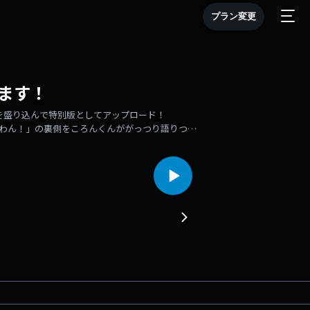
プラン変更
ます！
分を盛り込んで特別版としてアップロード！
ろわん！」の裏側をころんくんががっつり語りつく
とぷりずむ