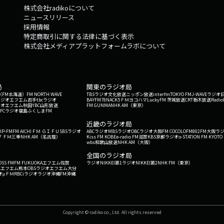
株式会社radikoについて
ニュースリリース
採用情報
特定商取引に関する法律に基づく表示
株式会社メディアプラットフォームラボについて
局
関東のラジオ局
G'（FM北海道）
FM NORTH WAVE
TBSラジオ
文化放送
ニッポン放送
interfm
TOKYO FM
J-WAVE
ラジオ
ラジオ
エフエム岩手
tbcラジオ
BAYFM78
NACK5
ＦＭヨコハマ
LuckyFM 茨城放送
CRT栃木放送
Radio
ジオ
エフエム秋田
YBC山形放送
FM GUNMA
NHK AM（東京）
RFCラジオ福島
ふくしまFM
）
近畿のラジオ局
IP-FM
FM AICHI
ＦＭ ＧＩＦＵ
SBSラジオ
ABCラジオ
MBSラジオ
OBCラジオ大阪
FM COCOLO
FM802
FM大阪
ラ
 ＦＭ三重
NHK AM（名古屋）
Kiss FM KOBE
e-radio FM滋賀
KBS京都ラジオ
α-STATION FM KYOTO
wbs和歌山放送
NHK AM（大阪）
全国のラジオ局
OSS FM
FM FUKUOKA
エフエム佐賀
ラジオNIKKEI第1
ラジオNIKKEI第2
NHK FM（東京）
Kエフエム熊本
OBSラジオ
エフエム大分
オ
μＦＭ
RBCiラジオ
ラジオ沖縄
FM沖縄
Copyright © radiko co., Ltd. All rights reserved