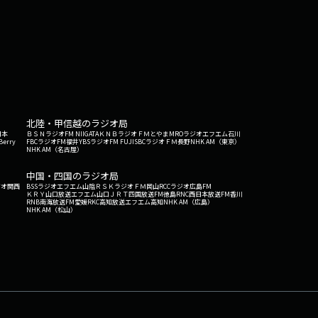
北陸・甲信越のラジオ局
日本
ＢＳＮラジオ
FM NIIGATA
ＫＮＢラジオ
ＦＭとやま
MROラジオ
エフエム石川
Berry
FBCラジオ
FM福井
YBSラジオ
FM FUJI
SBCラジオ
ＦＭ長野
NHK AM（東京）
NHK AM（名古屋）
中国・四国のラジオ局
ジオ関西
BSSラジオ
エフエム山陰
ＲＳＫラジオ
ＦＭ岡山
RCCラジオ
広島FM
ＫＲＹ山口放送
エフエム山口
ＪＲＴ四国放送
FM徳島
RNC西日本放送
FM香川
RNB南海放送
FM愛媛
RKC高知放送
エフエム高知
NHK AM（広島）
NHK AM（松山）