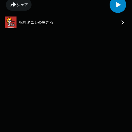
メールアドレス⁠⁠⁠⁠⁠⁠⁠⁠⁠⁠⁠⁠⁠⁠⁠⁠⁠⁠⁠⁠⁠⁠⁠⁠⁠⁠⁠⁠⁠⁠⁠⁠⁠⁠⁠⁠⁠⁠⁠⁠ikiru@jocr.jp⁠⁠⁠⁠⁠⁠⁠⁠⁠⁠⁠⁠⁠⁠⁠⁠⁠⁠⁠⁠⁠⁠⁠⁠⁠⁠⁠⁠⁠⁠⁠⁠⁠⁠⁠⁠⁠⁠⁠⁠●公式YouTubeチャンネ
シェア
ル⁠⁠⁠⁠⁠⁠⁠⁠⁠⁠⁠⁠⁠⁠⁠⁠⁠⁠⁠⁠⁠⁠⁠⁠⁠⁠⁠⁠⁠⁠⁠⁠⁠⁠⁠⁠⁠⁠⁠⁠https://www.youtube.com/@ikirudayo⁠⁠⁠⁠⁠⁠⁠⁠⁠⁠⁠⁠⁠⁠⁠⁠⁠⁠⁠⁠⁠⁠⁠⁠⁠⁠⁠⁠【出演者】⁠⁠⁠⁠⁠⁠⁠⁠⁠⁠⁠⁠松原タニシ⁠⁠⁠⁠⁠⁠⁠⁠⁠⁠⁠⁠⁠⁠⁠⁠⁠兵頭裕⁠⁠⁠⁠
松原タニシの生きる