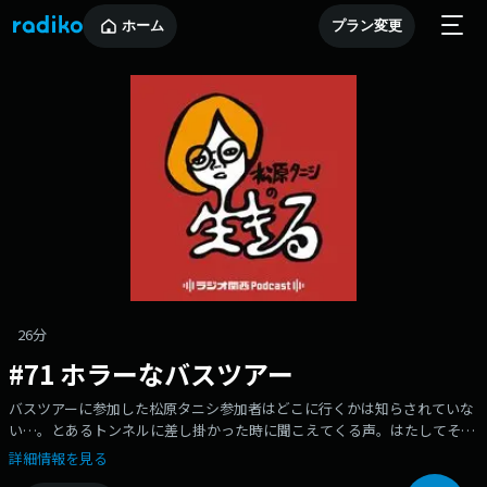
ホーム
プラン変更
26分
#71 ホラーなバスツアー
バスツアーに参加した松原タニシ参加者はどこに行くかは知らされていな
い…。とあるトンネルに差し掛かった時に聞こえてくる声。はたしてその
正体とは。
詳細情報を見る
●X（Twitter）⁠⁠⁠⁠⁠⁠⁠⁠⁠⁠⁠⁠⁠⁠⁠⁠⁠⁠⁠⁠⁠⁠⁠⁠⁠⁠⁠⁠⁠⁠⁠⁠⁠⁠⁠⁠⁠⁠⁠⁠https://x.com/tanishiikiru⁠⁠⁠⁠⁠⁠⁠⁠⁠⁠⁠⁠⁠⁠⁠⁠⁠⁠⁠⁠⁠⁠⁠⁠⁠⁠⁠⁠⁠⁠⁠⁠⁠⁠⁠⁠⁠⁠⁠⁠●OPENREC⁠⁠⁠⁠⁠⁠⁠⁠⁠⁠⁠⁠⁠⁠⁠⁠⁠⁠⁠⁠⁠⁠⁠⁠⁠⁠⁠⁠⁠⁠⁠⁠⁠⁠⁠⁠https://www.openrec.tv/