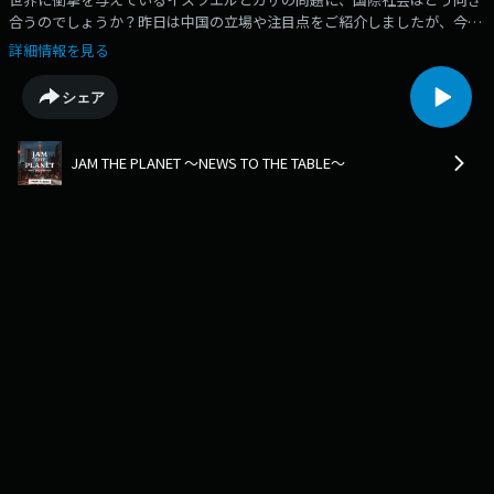
合うのでしょうか？昨日は中国の立場や注目点をご紹介しましたが、今日
はアメリカから見たこの問題について、同志社大学大学院の三牧聖子准教
詳細情報を見る
授にお聞きします。（ナビゲーター：吉田まゆ／コメンテーター：国際政
治学者：三牧聖子)
シェア
JAM THE PLANET ～NEWS TO THE TABLE～