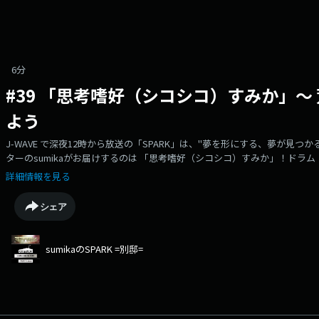
6分
#39 「思考嗜好（シコシコ）すみか」〜
よう
J-WAVE で深夜12時から放送の「SPARK」は、"夢を形にする、夢が見
ターのsumikaがお届けするのは 「思考嗜好（シコシコ）すみか」！ドラ
質問になんと回答するかを片岡健太＆小川貴之で予想して当ててみせます。「
詳細情報を見る
井さんはなんて答えるでしょう※「SPARK」2024年1月29日 放送分を再編
シェア
sumikaのSPARK =別邸=