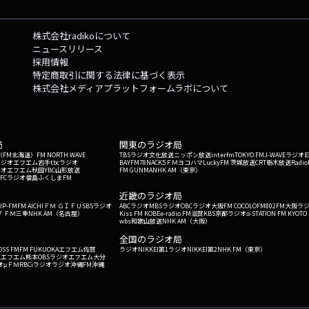
株式会社radikoについて
ニュースリリース
採用情報
特定商取引に関する法律に基づく表示
株式会社メディアプラットフォームラボについて
局
関東のラジオ局
G'（FM北海道）
FM NORTH WAVE
TBSラジオ
文化放送
ニッポン放送
interfm
TOKYO FM
J-WAVE
ラジオ
ラジオ
エフエム岩手
tbcラジオ
BAYFM78
NACK5
ＦＭヨコハマ
LuckyFM 茨城放送
CRT栃木放送
Radio
ジオ
エフエム秋田
YBC山形放送
FM GUNMA
NHK AM（東京）
RFCラジオ福島
ふくしまFM
）
近畿のラジオ局
IP-FM
FM AICHI
ＦＭ ＧＩＦＵ
SBSラジオ
ABCラジオ
MBSラジオ
OBCラジオ大阪
FM COCOLO
FM802
FM大阪
ラ
 ＦＭ三重
NHK AM（名古屋）
Kiss FM KOBE
e-radio FM滋賀
KBS京都ラジオ
α-STATION FM KYOTO
wbs和歌山放送
NHK AM（大阪）
全国のラジオ局
OSS FM
FM FUKUOKA
エフエム佐賀
ラジオNIKKEI第1
ラジオNIKKEI第2
NHK FM（東京）
Kエフエム熊本
OBSラジオ
エフエム大分
オ
μＦＭ
RBCiラジオ
ラジオ沖縄
FM沖縄