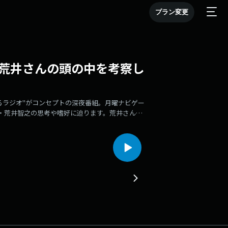
プラン変更
 荒井さんの頭の中を考察し
つかるラジオ"がコンセプトの深夜番組。月曜ナビゲー
ム・荒井智之の思考や嗜好に迫ります。荒井さんが
穴が空いている食べ物といえば...？」さて、荒
集しています。