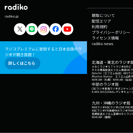
聴取について
radiko.jp
配信エリア
利用規約
プライバシーポリシー
ライセンス情報
radiko news
ラジコプレミアムに登録すると日本全国のラ
ジオが聴き放題！
北海道・東北のラジオ
詳しくはこちら
ＨＢＣラジオ
ＳＴＶラジオ
AIR-
ＲＡＢ青森放送
エフエム青森
IBC
Date fm（エフエム仙台）
ABSラ
Rhythm Station エフエム山形
NHK AM（札幌）
NHK AM（仙台
中部のラジオ局
CBCラジオ
東海ラジオ
ぎふチャン
Z
K-MIX SHIZUOKA
レディオキューブ
九州・沖縄のラジオ局
RKBラジオ
KBCラジオ
LOVE FM
CR
NBCラジオ
FM長崎
RKKラジオ
FM
宮崎放送
エフエム宮崎
ＭＢＣラジ
NHK AM（福岡）