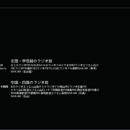
北陸・甲信越のラジオ局
日本
ＢＳＮラジオ
FM NIIGATA
ＫＮＢラジオ
ＦＭとやま
MROラジオ
エフエム石川
Berry
FBCラジオ
FM福井
YBSラジオ
FM FUJI
SBCラジオ
ＦＭ長野
NHK AM（東京）
NHK AM（名古屋）
中国・四国のラジオ局
ジオ関西
BSSラジオ
エフエム山陰
ＲＳＫラジオ
ＦＭ岡山
RCCラジオ
広島FM
ＫＲＹ山口放送
エフエム山口
ＪＲＴ四国放送
FM徳島
RNC西日本放送
FM香川
RNB南海放送
FM愛媛
RKC高知放送
エフエム高知
NHK AM（広島）
NHK AM（松山）