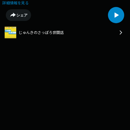
送。
詳細情報を見る
シェア
じゅんきのさっぽろ世間話