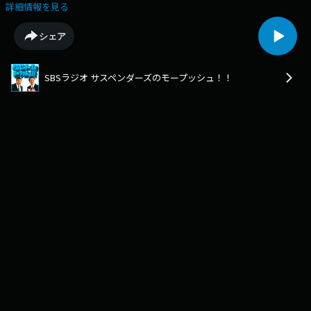
プ限定ラジオ配信中⇒https://sheeta.jp/mopushman
詳細情報を見る
シェア
SBSラジオ サスペンダーズのモープッシュ！！