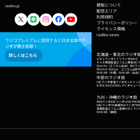
聴取について
radiko.jp
配信エリア
利用規約
プライバシーポリシー
ライセンス情報
radiko news
ラジコプレミアムに登録すると日本全国のラ
ジオが聴き放題！
北海道・東北のラジオ
詳しくはこちら
ＨＢＣラジオ
ＳＴＶラジオ
AIR-
ＲＡＢ青森放送
エフエム青森
IBC
Date fm（エフエム仙台）
ABSラ
Rhythm Station エフエム山形
NHK AM（札幌）
NHK AM（仙台
中部のラジオ局
CBCラジオ
東海ラジオ
ぎふチャン
Z
K-MIX SHIZUOKA
レディオキューブ
九州・沖縄のラジオ局
RKBラジオ
KBCラジオ
LOVE FM
CR
NBCラジオ
FM長崎
RKKラジオ
FM
宮崎放送
エフエム宮崎
ＭＢＣラジ
NHK AM（福岡）