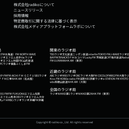
株式会社radikoについて
ニュースリリース
採用情報
特定商取引に関する法律に基づく表示
株式会社メディアプラットフォームラボについて
局
関東のラジオ局
G'（FM北海道）
FM NORTH WAVE
TBSラジオ
文化放送
ニッポン放送
interfm
TOKYO FM
J-WAVE
ラジオ
ラジオ
エフエム岩手
tbcラジオ
BAYFM78
NACK5
ＦＭヨコハマ
LuckyFM 茨城放送
CRT栃木放送
Radio
ジオ
エフエム秋田
YBC山形放送
FM GUNMA
NHK AM（東京）
RFCラジオ福島
ふくしまFM
）
近畿のラジオ局
IP-FM
FM AICHI
ＦＭ ＧＩＦＵ
SBSラジオ
ABCラジオ
MBSラジオ
OBCラジオ大阪
FM COCOLO
FM802
FM大阪
ラ
 ＦＭ三重
NHK AM（名古屋）
Kiss FM KOBE
e-radio FM滋賀
KBS京都ラジオ
α-STATION FM KYOTO
wbs和歌山放送
NHK AM（大阪）
全国のラジオ局
OSS FM
FM FUKUOKA
エフエム佐賀
ラジオNIKKEI第1
ラジオNIKKEI第2
NHK FM（東京）
Kエフエム熊本
OBSラジオ
エフエム大分
オ
μＦＭ
RBCiラジオ
ラジオ沖縄
FM沖縄
Copyright © radiko co., Ltd. All rights reserved