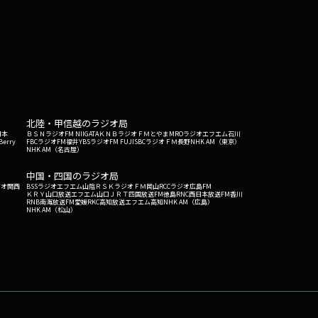
北陸・甲信越のラジオ局
日本
ＢＳＮラジオ
FM NIIGATA
ＫＮＢラジオ
ＦＭとやま
MROラジオ
エフエム石川
Berry
FBCラジオ
FM福井
YBSラジオ
FM FUJI
SBCラジオ
ＦＭ長野
NHK AM（東京）
NHK AM（名古屋）
中国・四国のラジオ局
ジオ関西
BSSラジオ
エフエム山陰
ＲＳＫラジオ
ＦＭ岡山
RCCラジオ
広島FM
ＫＲＹ山口放送
エフエム山口
ＪＲＴ四国放送
FM徳島
RNC西日本放送
FM香川
RNB南海放送
FM愛媛
RKC高知放送
エフエム高知
NHK AM（広島）
NHK AM（松山）