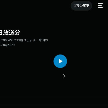
プラン変更
20日放送分
版をPODCASTでお届けします。今回の
#mjb929