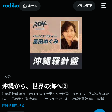
ホーム
プラン変更
22分
沖縄から、世界の海へ②
沖縄羅針盤 毎週日曜日 午後４時半～５時放送中 ９月１５日放送分 沖縄か
ら、世界の海へ② 今週のコーラルラウンジは、 琉球海運社長の山城博美
（やましろ・ひろみ）さんとラウンジ常連客で 沖縄大学地域研究所 特別
詳細情報を見る
研究員の島田勝也さん とのおしゃべり。 １９４９年宮古島市出身。東北