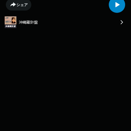
大学を卒業後、 1972年に琉球海運入社。 東京支社長や専務取締役を 経て
シェア
2008年に社長に 就任します。 航空機の時代になり、 琉球海運は貨物専用
船にシフトしていきました。 それでも「県民の夢と暮らしと 文化を運ぶ
企業」として 歩んでいることを自負し、 次代に即した輸送サービスの 提
沖縄羅針盤
供を目指している。琉球海運の現在。 今後の展開などを語っている 先週
からの続きをどうぞ！