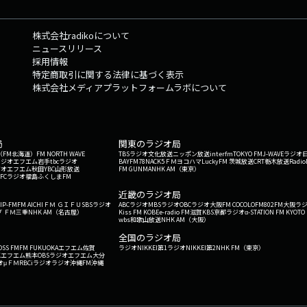
株式会社radikoについて
ニュースリリース
採用情報
特定商取引に関する法律に基づく表示
株式会社メディアプラットフォームラボについて
局
関東のラジオ局
G'（FM北海道）
FM NORTH WAVE
TBSラジオ
文化放送
ニッポン放送
interfm
TOKYO FM
J-WAVE
ラジオ
ラジオ
エフエム岩手
tbcラジオ
BAYFM78
NACK5
ＦＭヨコハマ
LuckyFM 茨城放送
CRT栃木放送
Radio
ジオ
エフエム秋田
YBC山形放送
FM GUNMA
NHK AM（東京）
RFCラジオ福島
ふくしまFM
）
近畿のラジオ局
IP-FM
FM AICHI
ＦＭ ＧＩＦＵ
SBSラジオ
ABCラジオ
MBSラジオ
OBCラジオ大阪
FM COCOLO
FM802
FM大阪
ラ
 ＦＭ三重
NHK AM（名古屋）
Kiss FM KOBE
e-radio FM滋賀
KBS京都ラジオ
α-STATION FM KYOTO
wbs和歌山放送
NHK AM（大阪）
全国のラジオ局
OSS FM
FM FUKUOKA
エフエム佐賀
ラジオNIKKEI第1
ラジオNIKKEI第2
NHK FM（東京）
Kエフエム熊本
OBSラジオ
エフエム大分
オ
μＦＭ
RBCiラジオ
ラジオ沖縄
FM沖縄