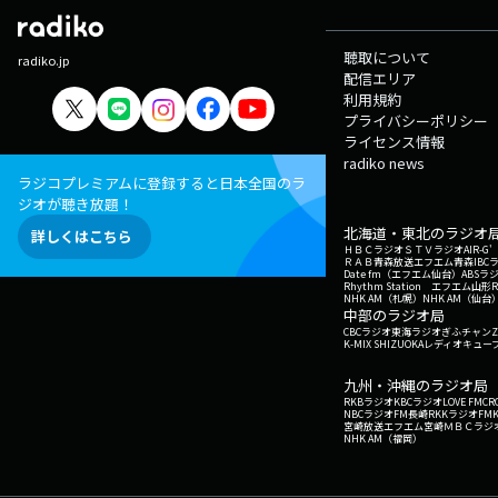
聴取について
radiko.jp
配信エリア
利用規約
プライバシーポリシー
ライセンス情報
radiko news
ラジコプレミアムに登録すると日本全国のラ
ジオが聴き放題！
北海道・東北のラジオ
詳しくはこちら
ＨＢＣラジオ
ＳＴＶラジオ
AIR-
ＲＡＢ青森放送
エフエム青森
IBC
Date fm（エフエム仙台）
ABSラ
Rhythm Station エフエム山形
NHK AM（札幌）
NHK AM（仙台
中部のラジオ局
CBCラジオ
東海ラジオ
ぎふチャン
Z
K-MIX SHIZUOKA
レディオキューブ
九州・沖縄のラジオ局
RKBラジオ
KBCラジオ
LOVE FM
CR
NBCラジオ
FM長崎
RKKラジオ
FM
宮崎放送
エフエム宮崎
ＭＢＣラジ
NHK AM（福岡）