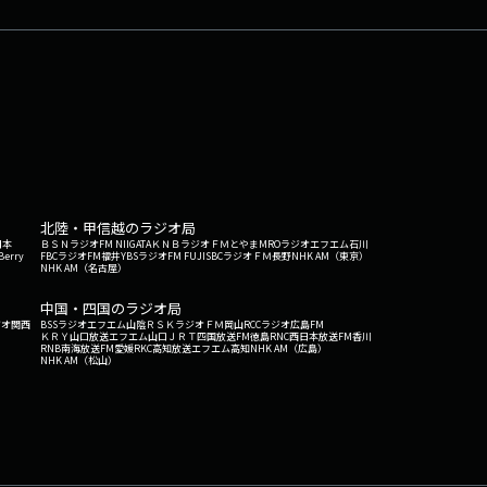
北陸・甲信越のラジオ局
日本
ＢＳＮラジオ
FM NIIGATA
ＫＮＢラジオ
ＦＭとやま
MROラジオ
エフエム石川
Berry
FBCラジオ
FM福井
YBSラジオ
FM FUJI
SBCラジオ
ＦＭ長野
NHK AM（東京）
NHK AM（名古屋）
中国・四国のラジオ局
ジオ関西
BSSラジオ
エフエム山陰
ＲＳＫラジオ
ＦＭ岡山
RCCラジオ
広島FM
ＫＲＹ山口放送
エフエム山口
ＪＲＴ四国放送
FM徳島
RNC西日本放送
FM香川
RNB南海放送
FM愛媛
RKC高知放送
エフエム高知
NHK AM（広島）
NHK AM（松山）