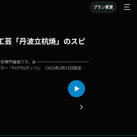
プラン変更
統工芸「丹波立杭焼」のスピ
術専門番組です。🎤 〰〰〰〰〰〰〰〰〰〰〰〰〰
「POTTS(ポッツ)」（2022年2月13日放送）
ーカー」を見つける！ 兵庫の伝統工芸「丹波立
r.jp)