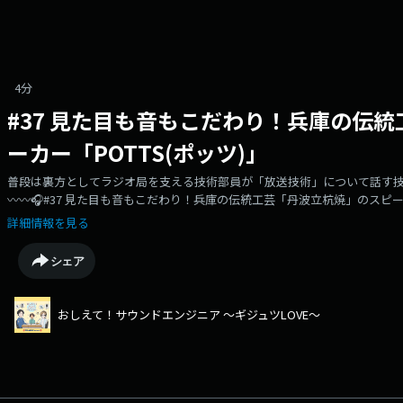
4分
#37 見た目も音もこだわり！兵庫の伝
ーカー「POTTS(ポッツ)」
普段は裏方としてラジオ局を支える技術部員が「放送技術」について話す技
〰〰🎧#37 見た目も音もこだわり！兵庫の伝統工芸「丹波立杭焼」のスピーカー
☆ラジオ関西トピックスサイト「ラジトピ」でも配信中☆こだわりの「スピ
詳細情報を見る
杭焼」の“陶器スピーカー”は職人が手作り | ラジトピ ラジオ関西トピックス (joc
シェア
おしえて！サウンドエンジニア ～ギジュツLOVE～